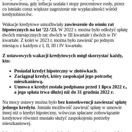
koronawirusa, gdy inflacja szalała i stopy procentowe rosły, przez
co istniało coraz większe zagrożenie nie wypłacalności wśród
kredytobiorców.
Wakacje kredytowe umożliwiały
zawieszenie do ośmiu rat
hipotecznych na lat ’22-’23.
W 2022 r. można było odłożyć spłatę
dwóch miesięcznych rat: dwóch w III kwartale i dwóch w IV
kwartale. Z kolei w 2023 r. można było zawiesić po jednym
miesiącu z każdym z I, II, III i IV kwartału.
Z ustawowych wakacji kredytowych mógł skorzystać każdy,
kto:
Posiadał kredyt hipoteczny w złotówkach
.
Zaciągnął kredyt, który zaspokajał jego potrzebę
mieszkaniową.
Umowa o kredyt została podpisana przed 1 lipca 2022 r.,
a jego spłata trwa dłużej niż do 31 grudnia 2022 r.
Na mocy ustawy można było
bez konsekwencji zawieszać spłatę
jednego kredytu
. Istniała możliwość zawiesić spłatę w umowie
innej niż o kredyt hipoteczny, wówczas spłacane zobowiązanie
kredytowe również musiało służyć zaspokojeniu potrzeby
mieszkaniowej.