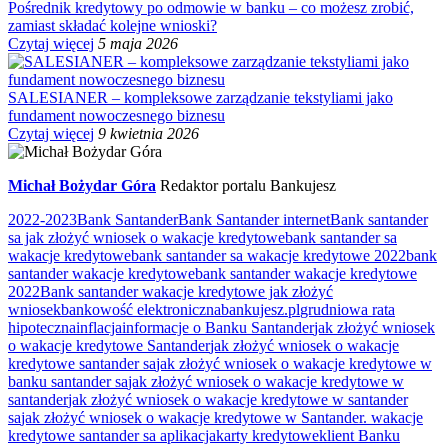
Pośrednik kredytowy po odmowie w banku – co możesz zrobić,
zamiast składać kolejne wnioski?
Czytaj więcej
5 maja 2026
SALESIANER – kompleksowe zarządzanie tekstyliami jako
fundament nowoczesnego biznesu
Czytaj więcej
9 kwietnia 2026
Michał Bożydar Góra
Redaktor portalu Bankujesz
2022-2023
Bank Santander
Bank Santander internet
Bank santander
sa jak złożyć wniosek o wakacje kredytowe
bank santander sa
wakacje kredytowe
bank santander sa wakacje kredytowe 2022
bank
santander wakacje kredytowe
bank santander wakacje kredytowe
2022
Bank santander wakacje kredytowe jak złożyć
wniosek
bankowość elektroniczna
bankujesz.pl
grudniowa rata
hipoteczna
inflacja
informacje o Banku Santander
jak złożyć wniosek
o wakacje kredytowe Santander
jak złożyć wniosek o wakacje
kredytowe santander sa
jak złożyć wniosek o wakacje kredytowe w
banku santander sa
jak złożyć wniosek o wakacje kredytowe w
santander
jak złożyć wniosek o wakacje kredytowe w santander
sa
jak złożyć wniosek o wakacje kredytowe w Santander. wakacje
kredytowe santander sa aplikacja
karty kredytowe
klient Banku