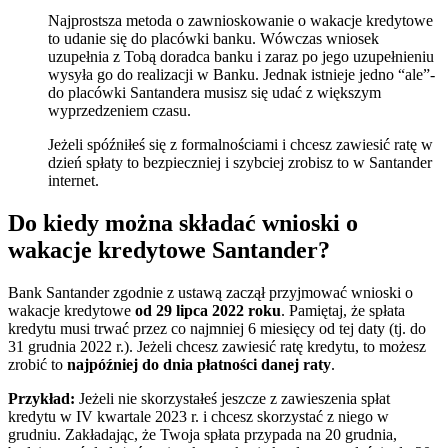
Najprostsza metoda o zawnioskowanie o wakacje kredytowe
to udanie się do placówki banku. Wówczas wniosek
uzupełnia z Tobą doradca banku i zaraz po jego uzupełnieniu
wysyła go do realizacji w Banku. Jednak istnieje jedno “ale”-
do placówki Santandera musisz się udać z większym
wyprzedzeniem czasu.
Jeżeli spóźniłeś się z formalnościami i chcesz zawiesić ratę w
dzień spłaty to bezpieczniej i szybciej zrobisz to w Santander
internet.
Do kiedy można składać wnioski o
wakacje kredytowe Santander?
Bank Santander zgodnie z ustawą zaczął przyjmować wnioski o
wakacje kredytowe
od 29 lipca 2022 roku
. Pamiętaj, że spłata
kredytu musi trwać przez co najmniej 6 miesięcy od tej daty (tj. do
31 grudnia 2022 r.). Jeżeli chcesz zawiesić ratę kredytu, to możesz
zrobić to
najpóźniej do dnia płatności danej raty
.
Przykład:
Jeżeli nie skorzystałeś jeszcze z zawieszenia spłat
kredytu w IV kwartale 2023 r. i chcesz skorzystać z niego w
grudniu. Zakładając, że Twoja spłata przypada na 20 grudnia,