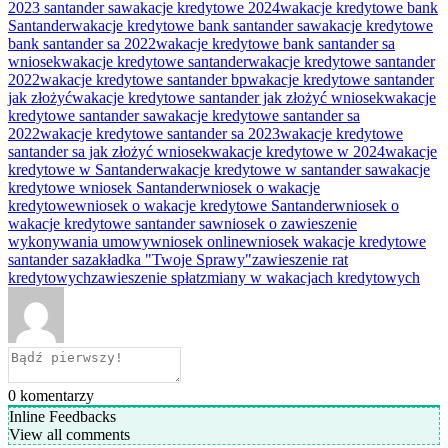
2023 santander sa
wakacje kredytowe 2024
wakacje kredytowe bank
Santander
wakacje kredytowe bank santander sa
wakacje kredytowe
bank santander sa 2022
wakacje kredytowe bank santander sa
wniosek
wakacje kredytowe santander
wakacje kredytowe santander
2022
wakacje kredytowe santander bp
wakacje kredytowe santander
jak złożyć
wakacje kredytowe santander jak złożyć wniosek
wakacje
kredytowe santander sa
wakacje kredytowe santander sa
2022
wakacje kredytowe santander sa 2023
wakacje kredytowe
santander sa jak złożyć wniosek
wakacje kredytowe w 2024
wakacje
kredytowe w Santander
wakacje kredytowe w santander sa
wakacje
kredytowe wniosek Santander
wniosek o wakacje
kredytowe
wniosek o wakacje kredytowe Santander
wniosek o
wakacje kredytowe santander sa
wniosek o zawieszenie
wykonywania umowy
wniosek online
wniosek wakacje kredytowe
santander sa
zakładka "Twoje Sprawy"
zawieszenie rat
kredytowych
zawieszenie spłat
zmiany w wakacjach kredytowych
0
komentarzy
Inline Feedbacks
View all comments