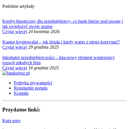
Podobne artykuły
Kredyt hipoteczny dla przedsiębiorcy- co bank bierze pod uwagę i
jak zwiększyć swoje szanse
Czytaj więcej
24 kwietnia 2026
Kantor kryptowalut – jak działa i kiedy warto z niego korzystać?
Czytaj więcej
29 grudnia 2025
Inkubator przedsiębiorczości – kluczowy element wspierający
rozwój młodych firm
Czytaj więcej
16 grudnia 2025
Polityka prywatności
Regulamin portalu
Kontakt
Przydatne linki:
Kurs euro