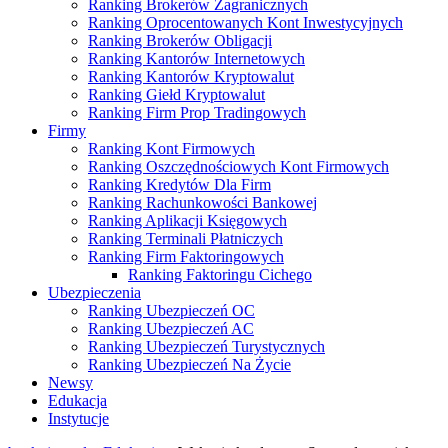
Ranking Brokerów Zagranicznych
Ranking Oprocentowanych Kont Inwestycyjnych
Ranking Brokerów Obligacji
Ranking Kantorów Internetowych
Ranking Kantorów Kryptowalut
Ranking Giełd Kryptowalut
Ranking Firm Prop Tradingowych
Firmy
Ranking Kont Firmowych
Ranking Oszczędnościowych Kont Firmowych
Ranking Kredytów Dla Firm
Ranking Rachunkowości Bankowej
Ranking Aplikacji Księgowych
Ranking Terminali Płatniczych
Ranking Firm Faktoringowych
Ranking Faktoringu Cichego
Ubezpieczenia
Ranking Ubezpieczeń OC
Ranking Ubezpieczeń AC
Ranking Ubezpieczeń Turystycznych
Ranking Ubezpieczeń Na Życie
Newsy
Edukacja
Instytucje