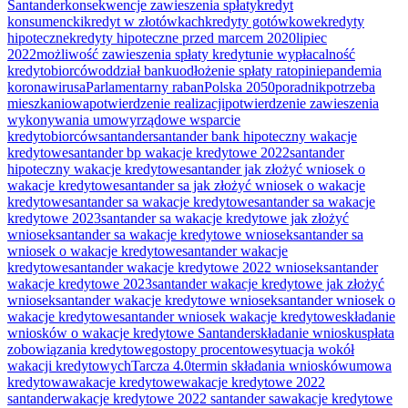
Santander
konsekwencje zawieszenia spłaty
kredyt
konsumencki
kredyt w złotówkach
kredyty gotówkowe
kredyty
hipoteczne
kredyty hipoteczne przed marcem 2020
lipiec
2022
możliwość zawieszenia spłaty kredytu
nie wypłacalność
kredytobiorców
oddział banku
odłożenie spłaty rat
opinie
pandemia
koronawirusa
Parlamentarny raban
Polska 2050
poradnik
potrzeba
mieszkaniowa
potwierdzenie realizacji
potwierdzenie zawieszenia
wykonywania umowy
rządowe wsparcie
kredytobiorców
santander
santander bank hipoteczny wakacje
kredytowe
santander bp wakacje kredytowe 2022
santander
hipoteczny wakacje kredytowe
santander jak złożyć wniosek o
wakacje kredytowe
santander sa jak złożyć wniosek o wakacje
kredytowe
santander sa wakacje kredytowe
santander sa wakacje
kredytowe 2023
santander sa wakacje kredytowe jak złożyć
wniosek
santander sa wakacje kredytowe wniosek
santander sa
wniosek o wakacje kredytowe
santander wakacje
kredytowe
santander wakacje kredytowe 2022 wniosek
santander
wakacje kredytowe 2023
santander wakacje kredytowe jak złożyć
wniosek
santander wakacje kredytowe wniosek
santander wniosek o
wakacje kredytowe
santander wniosek wakacje kredytowe
składanie
wniosków o wakacje kredytowe Santander
składanie wniosku
spłata
zobowiązania kredytowego
stopy procentowe
sytuacja wokół
wakacji kredytowych
Tarcza 4.0
termin składania wniosków
umowa
kredytowa
wakacje kredytowe
wakacje kredytowe 2022
santander
wakacje kredytowe 2022 santander sa
wakacje kredytowe