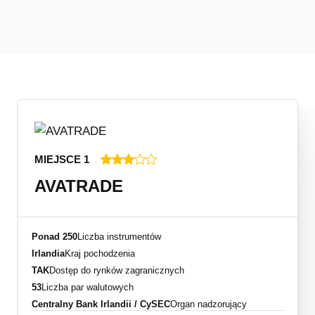
MIEJSCE 1
AVATRADE
Ponad 250
Liczba instrumentów
Irlandia
Kraj pochodzenia
TAK
Dostęp do rynków zagranicznych
53
Liczba par walutowych
Centralny Bank Irlandii / CySEC
Organ nadzorujący