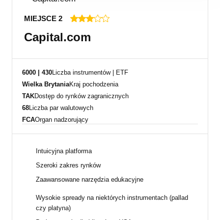
MIEJSCE 2
Capital.com
6000 | 430
Liczba instrumentów | ETF
Wielka Brytania
Kraj pochodzenia
TAK
Dostęp do rynków zagranicznych
68
Liczba par walutowych
FCA
Organ nadzorujący
Intuicyjna platforma
Szeroki zakres rynków
Zaawansowane narzędzia edukacyjne
Wysokie spready na niektórych instrumentach (pallad
czy platyna)