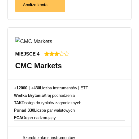
Analiza konta
MIEJSCE 4
CMC Markets
+12000 | +430
Liczba instrumentów | ETF
Wielka Brytania
Kraj pochodzenia
TAK
Dostęp do rynków zagranicznych
Ponad 330
Liczba par walutowych
FCA
Organ nadzorujący
Szeroki zakres instrumentów