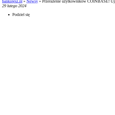
bankujesz.pl
»
Newsy
»
Przerażenie użytkowników COINBASE! Ujrz
29 lutego 2024
Podziel się