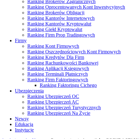
Ranking Brokerów Zagranicznych
Ranking Oprocentowanych Kont Inwestycyjnych
Ranking Brokerów Obligacji
Ranking Kantorów Internetowych
Ranking Kantorów Kryptowalut
Ranking Giełd Kryptowalut
Ranking Firm Prop Tradingowych
Firmy
Ranking Kont Firmowych
Ranking Oszczędnościowych Kont Firmowych
Ranking Kredytów Dla Firm
Ranking Rachunkowości Bankowej
Ranking Aplikacji Księgowych
Ranking Terminali Płatniczych
Ranking Firm Faktoringowych
Ranking Faktoringu Cichego
Ubezpieczenia
Ranking Ubezpieczeń OC
Ranking Ubezpieczeń AC
Ranking Ubezpieczeń Turystycznych
Ranking Ubezpieczeń Na Życie
Newsy
Edukacja
Instytucje