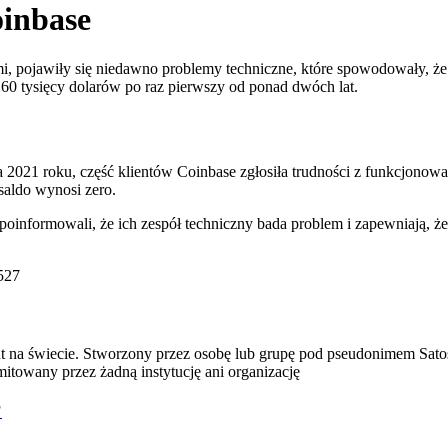
oinbase
mi, pojawiły się niedawno problemy techniczne, które spowodowały, ż
 60 tysięcy dolarów po raz pierwszy od ponad dwóch lat.
a 2021 roku, część klientów Coinbase zgłosiła trudności z funkcjonow
saldo wynosi zero.
 poinformowali, że ich zespół techniczny bada problem i zapewniają,
527
walut na świecie. Stworzony przez osobę lub grupę pod pseudonimem Sa
emitowany przez żadną instytucję ani organizację
?