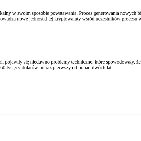
st unikalny w swoim sposobie powstawania. Proces generowania nowyc
owadza nowe jednostki tej kryptowaluty wśród uczestników procesu w
mi, pojawiły się niedawno problemy techniczne, które spowodowały, ż
 60 tysięcy dolarów po raz pierwszy od ponad dwóch lat.