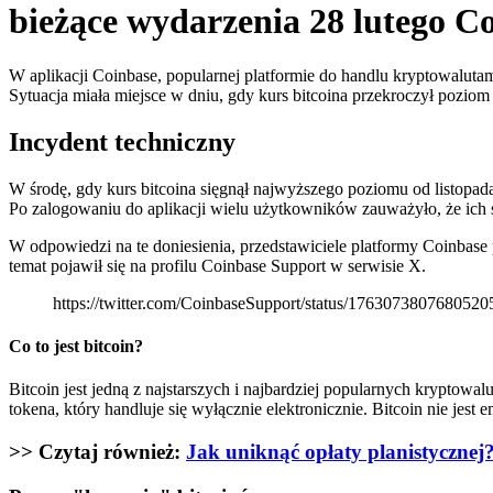
bieżące wydarzenia 28 lutego C
W aplikacji Coinbase, popularnej platformie do handlu kryptowaluta
Sytuacja miała miejsce w dniu, gdy kurs bitcoina przekroczył poziom
Incydent techniczny
W środę, gdy kurs bitcoina sięgnął najwyższego poziomu od listopad
Po zalogowaniu do aplikacji wielu użytkowników zauważyło, że ich 
W odpowiedzi na te doniesienia, przedstawiciele platformy Coinbase
temat pojawił się na profilu Coinbase Support w serwisie X.
https://twitter.com/CoinbaseSupport/status/1763073807680520
Co to jest bitcoin?
Bitcoin jest jedną z najstarszych i najbardziej popularnych krypto
tokena, który handluje się wyłącznie elektronicznie. Bitcoin nie jest 
>> Czytaj również:
Jak uniknąć opłaty planistycznej