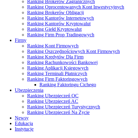
Ranking Brokerów Zagranicznych
Ranking Oprocentowanych Kont Inwestycyjnych
Ranking Brokerów Obligacji
Ranking Kantorów Internetowych
Ranking Kantorów Kryptowalut
Ranking Giełd Kryptowalut
Ranking Firm Prop Tradingowych
Firmy
Ranking Kont Firmowych
Ranking Oszczędnościowych Kont Firmowych
Ranking Kredytów Dla Firm
Ranking Rachunkowości Bankowej
Ranking Aplikacji Księgowych
Ranking Terminali Płatniczych
Ranking Firm Faktoringowych
Ranking Faktoringu Cichego
Ubezpieczenia
Ranking Ubezpieczeń OC
Ranking Ubezpieczeń AC
Ranking Ubezpieczeń Turystycznych
Ranking Ubezpieczeń Na Życie
Newsy
Edukacja
Instytucje