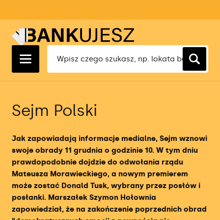
Ranking Lokat 1 Miesięcznych
Ranking Kredytów Hipotecznych
Ranking Kont Osobistych
Ranking Kont Firmowych
Ranking Faktoringu Cichego
Ranking Ubezpieczeń OC
Ranking Lokat 3 Miesięcznych
Ranking Kredytów Gotówkowych
Ranking Kont Oszczędnościowych
Ranking Oszczędnościowych Kont
Ranking Ubezpieczeń AC
Firmowych
Ranking Lokat 6 Miesięcznych
Ranking Kredytów Konsolidacyjnych
Ranking Kont Walutowych
Ranking Ubezpieczeń Turystycznych
Ranking Kredytów Dla Firm
Sejm Polski
Ranking Lokat 12 Miesięcznych
Ranking Kart Kredytowych
Ranking Kont Maklerskich
Ranking Ubezpieczeń Na Życie
Ranking Rachunkowości Bankowej
Ranking Pożyczek Gotówkowych
Ranking Kont Dla Młodych
Jak zapowiadają informacje medialne, Sejm wznowi
Ranking Aplikacji Księgowych
swoje obrady 11 grudnia o godzinie 10. W tym dniu
Ranking Kont Forex
prawdopodobnie dojdzie do odwołania rządu
Ranking Terminali Płatniczych
Mateusza Morawieckiego, a nowym premierem
Ranking Brokerów
może zostać Donald Tusk, wybrany przez posłów i
Ranking Firm Faktoringowych
posłanki. Marszałek Szymon Hołownia
Ranking brokerów ETF
zapowiedział, że na zakończenie poprzednich obrad