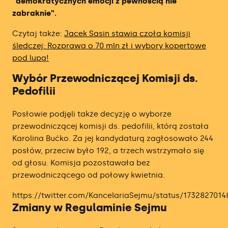
"demokratycznych emocji z pewnością nie
zabraknie".
Ranking Brokerów Zagranicznych
Czytaj także:
Jacek Sasin stawia czoła komisji
Ranking Oprocentowanych Kont
śledczej: Rozprawa o 70 mln zł i wybory kopertowe
Inwestycyjnych
pod lupą!
Wybór Przewodniczącej Komisji ds.
Ranking Brokerów Obligacji
Pedofilii
Ranking Kantorów Internetowych
Posłowie podjęli także decyzję o wyborze
przewodniczącej komisji ds. pedofilii, którą została
Ranking Kantorów Kryptowalut
Karolina Bućko. Za jej kandydaturą zagłosowało 244
posłów, przeciw było 192, a trzech wstrzymało się
Ranking Giełd Kryptowalut
od głosu. Komisja pozostawała bez
przewodniczącego od połowy kwietnia.
Ranking Firm Prop Tradingowych
https://twitter.com/KancelariaSejmu/status/1732827014
Zmiany w Regulaminie Sejmu