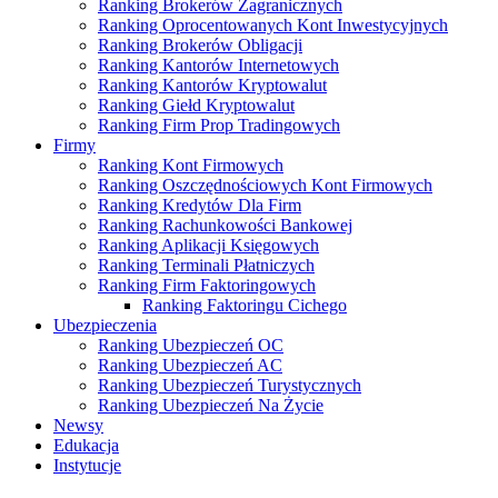
Ranking Brokerów Zagranicznych
Ranking Oprocentowanych Kont Inwestycyjnych
Ranking Brokerów Obligacji
Ranking Kantorów Internetowych
Ranking Kantorów Kryptowalut
Ranking Giełd Kryptowalut
Ranking Firm Prop Tradingowych
Firmy
Ranking Kont Firmowych
Ranking Oszczędnościowych Kont Firmowych
Ranking Kredytów Dla Firm
Ranking Rachunkowości Bankowej
Ranking Aplikacji Księgowych
Ranking Terminali Płatniczych
Ranking Firm Faktoringowych
Ranking Faktoringu Cichego
Ubezpieczenia
Ranking Ubezpieczeń OC
Ranking Ubezpieczeń AC
Ranking Ubezpieczeń Turystycznych
Ranking Ubezpieczeń Na Życie
Newsy
Edukacja
Instytucje