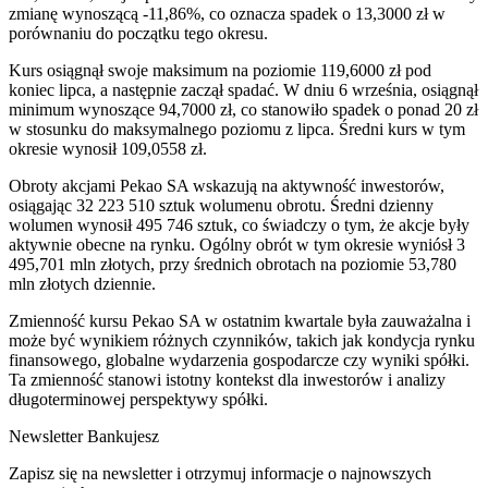
zmianę wynoszącą -11,86%, co oznacza spadek o 13,3000 zł w
porównaniu do początku tego okresu.
Kurs osiągnął swoje maksimum na poziomie 119,6000 zł pod
koniec lipca, a następnie zaczął spadać. W dniu 6 września, osiągnął
minimum wynoszące 94,7000 zł, co stanowiło spadek o ponad 20 zł
w stosunku do maksymalnego poziomu z lipca. Średni kurs w tym
okresie wynosił 109,0558 zł.
Obroty akcjami Pekao SA wskazują na aktywność inwestorów,
osiągając 32 223 510 sztuk wolumenu obrotu. Średni dzienny
wolumen wynosił 495 746 sztuk, co świadczy o tym, że akcje były
aktywnie obecne na rynku. Ogólny obrót w tym okresie wyniósł 3
495,701 mln złotych, przy średnich obrotach na poziomie 53,780
mln złotych dziennie.
Zmienność kursu Pekao SA w ostatnim kwartale była zauważalna i
może być wynikiem różnych czynników, takich jak kondycja rynku
finansowego, globalne wydarzenia gospodarcze czy wyniki spółki.
Ta zmienność stanowi istotny kontekst dla inwestorów i analizy
długoterminowej perspektywy spółki.
Newsletter Bankujesz
Zapisz się na newsletter i otrzymuj informacje o najnowszych