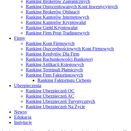
Ranking Brokerów Zagranicznych
Ranking Oprocentowanych Kont Inwestycyjnych
Ranking Brokerów Obligacji
Ranking Kantorów Internetowych
Ranking Kantorów Kryptowalut
Ranking Giełd Kryptowalut
Ranking Firm Prop Tradingowych
Firmy
Ranking Kont Firmowych
Ranking Oszczędnościowych Kont Firmowych
Ranking Kredytów Dla Firm
Ranking Rachunkowości Bankowej
Ranking Aplikacji Księgowych
Ranking Terminali Płatniczych
Ranking Firm Faktoringowych
Ranking Faktoringu Cichego
Ubezpieczenia
Ranking Ubezpieczeń OC
Ranking Ubezpieczeń AC
Ranking Ubezpieczeń Turystycznych
Ranking Ubezpieczeń Na Życie
Newsy
Edukacja
Instytucje