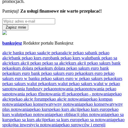
promocjach.
Pamiętaj!
Za usługi finansowe nie warto przepłacać!
Zapisz mnie
bankujesz
Redaktor portalu Bankujesz
akcje banku pekao sa
akcje pekao
akcje pekao sa
bank pekao
akcje
bank pekao kurs euro
bank pekao kurs walut
bank pekao sa
akcje
kurs akcji pekao pekao sa akcje
kurs akcji pekao sa
kurs bank
pekao
kurs dolara pekao
kurs dolara pekao sa
kurs euro bank
pekao
kurs euro bank pekao sa
kurs euro pekao
kurs euro pekao
sa
kurs euro w banku pekao sa
kurs euro w pekao sa
kurs pekao
kurs
pekao sa
kurs walut pekao
kurs walut pekao sa
kurs walut w pekao
sa
notowania funduszy pekao
notowania pekao
notowania pekao
sa
notowania pekao tfi
notowania tfi pekao
pekao - notowania
pekao
akcje
pekao akcje forum
pekao akcje notowania
pekao kompas
notowania
pekao konserwatywny notowania
pekao konserwatywny
plus notowania
pekao kurs
pekao kurs akcji
pekao kurs euro
pekao
kurs walut
pekao notowania
pekao obligacji plus notowania
pekao sa
kurs
pekao sa kurs akcji
pekao sa kurs euro
pekao sa notowania
pekao
spokojna inwestycja notowania
pekao surowców i energii