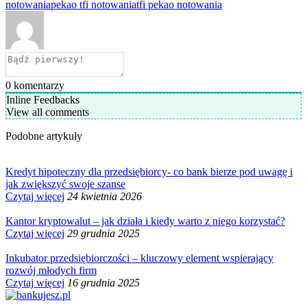
notowania
pekao tfi notowania
tfi pekao notowania
0
komentarzy
Inline Feedbacks
View all comments
Podobne artykuły
Kredyt hipoteczny dla przedsiębiorcy- co bank bierze pod uwagę i
jak zwiększyć swoje szanse
Czytaj więcej
24 kwietnia 2026
Kantor kryptowalut – jak działa i kiedy warto z niego korzystać?
Czytaj więcej
29 grudnia 2025
Inkubator przedsiębiorczości – kluczowy element wspierający
rozwój młodych firm
Czytaj więcej
16 grudnia 2025