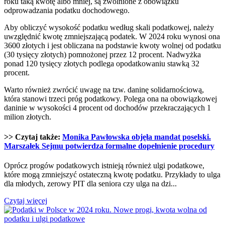
roku taką kwotę albo mniej, są zwolnione z obowiązku
odprowadzania podatku dochodowego.
Aby obliczyć wysokość podatku według skali podatkowej, należy
uwzględnić kwotę zmniejszającą podatek. W 2024 roku wynosi ona
3600 złotych i jest obliczana na podstawie kwoty wolnej od podatku
(30 tysięcy złotych) pomnożonej przez 12 procent. Nadwyżka
ponad 120 tysięcy złotych podlega opodatkowaniu stawką 32
procent.
Warto również zwrócić uwagę na tzw. daninę solidarnościową,
która stanowi trzeci próg podatkowy. Polega ona na obowiązkowej
daninie w wysokości 4 procent od dochodów przekraczających 1
milion złotych.
>> Czytaj także:
Monika Pawłowska objęła mandat poselski.
Marszałek Sejmu potwierdza formalne dopełnienie procedury
Oprócz progów podatkowych istnieją również ulgi podatkowe,
które mogą zmniejszyć ostateczną kwotę podatku. Przykłady to ulga
dla młodych, zerowy PIT dla seniora czy ulga na dzi...
Czytaj więcej