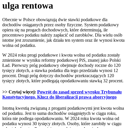
ulga rentowa
Obecnie w Polsce obowiązują dwie stawki podatkowe dla
dochodów osiąganych przez osoby fizyczne. System podatkowy
opiera się na progach dochodowych, które determinują, ile
procentowo podatku należy zapłacić od zarobków. Dla wielu osób
istotne jest zrozumienie, jak działa ten system oraz ile wynosi kwota
wolna od podatku.
W 2024 roku progi podatkowe i kwota wolna od podatku zostały
zmienione w wyniku reformy podatkowej PiS, znanej jako Polski
Ład. Pierwszy próg podatkowy obejmuje dochody roczne do 120
tysięcy złotych, a stawka podatku dla tego przedziału wynosi 12
procent. Drugi próg dotyczy dochodów przekraczających 120
tysięcy złotych, które podlegają opodatkowaniu stawką 32 procent.
>> Czytaj więcej:
Powrót do zasad sprzed wyroku Trybunału
Konstytucyjnego. Klucz do liberalizacji prawa aborcyjnego
Istotną kwestią związaną z progami podatkowymi jest kwota wolna
od podatku. Jest to suma dochodów osiągniętych w ciągu roku,
która nie podlega opodatkowaniu. W 2024 roku kwota wolna od
podatku wynosi 30 tysięcy złotych. Osoby, które zarobiły w ciągu