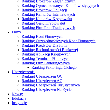
Ranking Brokerów Zagranicznych
Ranking Oprocentowanych Kont Inwestycyjnych
Ranking Brokerów Obligacji
Ranking Kantorów Internetowych
Ranking Kantorów Kryptowalut
Ranking Giełd Kryptowalut
Ranking Firm Prop Tradingowych
Firmy
Ranking Kont Firmowych
Ranking Oszczędnościowych Kont Firmowych
Ranking Kredytów Dla Firm
Ranking Rachunkowości Bankowej
Ranking Aplikacji Księgowych
Ranking Terminali Płatniczych
Ranking Firm Faktoringowych
Ranking Faktoringu Cichego
Ubezpieczenia
Ranking Ubezpieczeń OC
Ranking Ubezpieczeń AC
Ranking Ubezpieczeń Turystycznych
Ranking Ubezpieczeń Na Życie
Newsy
Edukacja
Instytucje