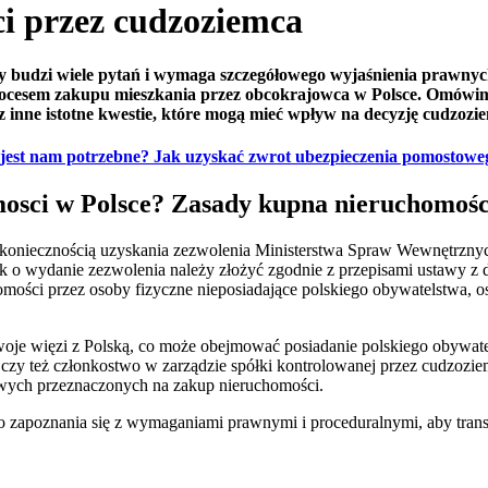
i przez cudzoziemca
y budzi wiele pytań i wymaga szczegółowego wyjaśnienia prawnyc
procesem zakupu mieszkania przez obcokrajowca w Polsce. Omów
z inne istotne kwestie, które mogą mieć wpływ na decyzję cudzozi
o jest nam potrzebne? Jak uzyskać zwrot ubezpieczenia pomostowe
osci w Polsce? Zasady kupna nieruchomośc
koniecznością uzyskania zezwolenia Ministerstwa Spraw Wewnętrznych
 o wydanie zezwolenia należy złożyć zgodnie z przepisami ustawy z 
ości przez osoby fizyczne nieposiadające polskiego obywatelstwa, os
je więzi z Polską, co może obejmować posiadanie polskiego obywate
e, czy też członkostwo w zarządzie spółki kontrolowanej przez cudzoz
wych przeznaczonych na zakup nieruchomości.
apoznania się z wymaganiami prawnymi i proceduralnymi, aby trans