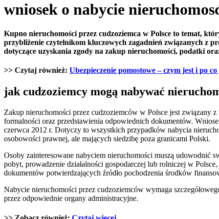
wniosek o nabycie nieruchomosc
Kupno nieruchomości przez cudzoziemca w Polsce to temat, któr
przybliżenie czytelnikom kluczowych zagadnień związanych z 
dotyczące uzyskania zgody na zakup nieruchomości, podatki ora
>> Czytaj również:
Ubezpieczenie pomostowe – czym jest i po c
jak cudzoziemcy mogą nabywać nieruchom
Zakup nieruchomości przez cudzoziemców w Polsce jest związany z 
formalności oraz przedstawienia odpowiednich dokumentów. Wniosek
czerwca 2012 r. Dotyczy to wszystkich przypadków nabycia nieruchom
osobowości prawnej, ale mających siedzibę poza granicami Polski.
Osoby zainteresowane nabyciem nieruchomości muszą udowodnić swo
pobyt, prowadzenie działalności gospodarczej lub rolniczej w Polsc
dokumentów potwierdzających źródło pochodzenia środków finanso
Nabycie nieruchomości przez cudzoziemców wymaga szczegółowego z
przez odpowiednie organy administracyjne.
>> Zobacz również:
Czytaj więcej