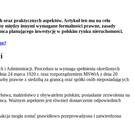
h oraz praktycznych aspektów. Artykuł ten ma na celu
imy między innymi wymagane formalności prawne, zasady
emca planującego inwestycję w polskim rynku nieruchomości.
go?
i
 i Administracji. Procedura ta wymaga spełnienia określonych
dnia 24 marca 1920 r. oraz rozporządzeniem MSWiA z dnia 20
oby prawne z siedzibą za granicą oraz spółki osób nieposiadających
lstwa, małżeństwo z obywatelem polskim, posiadanie zezwolenia na
iemca. Ważnym aspektem jest również dostarczenie odpowiednich
akcja mogła zostać prawidłowo przeprowadzona i zatwierdzona