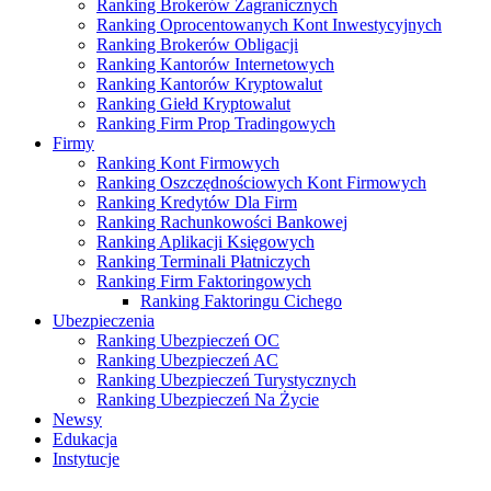
Ranking Brokerów Zagranicznych
Ranking Oprocentowanych Kont Inwestycyjnych
Ranking Brokerów Obligacji
Ranking Kantorów Internetowych
Ranking Kantorów Kryptowalut
Ranking Giełd Kryptowalut
Ranking Firm Prop Tradingowych
Firmy
Ranking Kont Firmowych
Ranking Oszczędnościowych Kont Firmowych
Ranking Kredytów Dla Firm
Ranking Rachunkowości Bankowej
Ranking Aplikacji Księgowych
Ranking Terminali Płatniczych
Ranking Firm Faktoringowych
Ranking Faktoringu Cichego
Ubezpieczenia
Ranking Ubezpieczeń OC
Ranking Ubezpieczeń AC
Ranking Ubezpieczeń Turystycznych
Ranking Ubezpieczeń Na Życie
Newsy
Edukacja
Instytucje