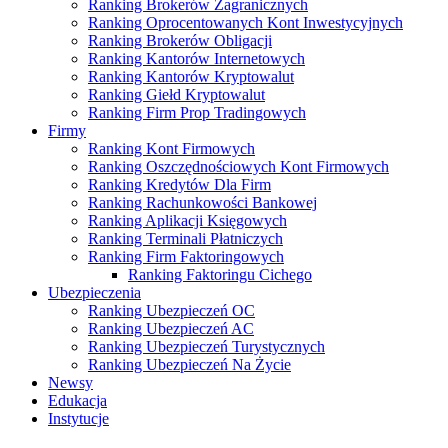
Ranking Brokerów Zagranicznych
Ranking Oprocentowanych Kont Inwestycyjnych
Ranking Brokerów Obligacji
Ranking Kantorów Internetowych
Ranking Kantorów Kryptowalut
Ranking Giełd Kryptowalut
Ranking Firm Prop Tradingowych
Firmy
Ranking Kont Firmowych
Ranking Oszczędnościowych Kont Firmowych
Ranking Kredytów Dla Firm
Ranking Rachunkowości Bankowej
Ranking Aplikacji Księgowych
Ranking Terminali Płatniczych
Ranking Firm Faktoringowych
Ranking Faktoringu Cichego
Ubezpieczenia
Ranking Ubezpieczeń OC
Ranking Ubezpieczeń AC
Ranking Ubezpieczeń Turystycznych
Ranking Ubezpieczeń Na Życie
Newsy
Edukacja
Instytucje