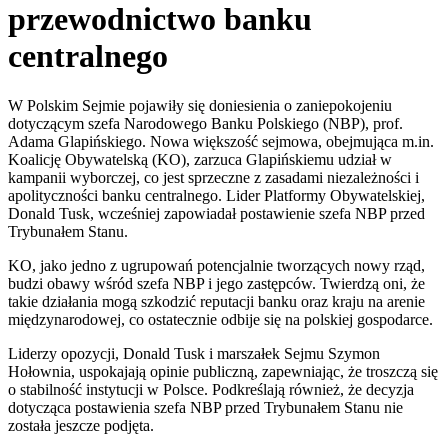
przewodnictwo banku
centralnego
W Polskim Sejmie pojawiły się doniesienia o zaniepokojeniu
dotyczącym szefa Narodowego Banku Polskiego (NBP), prof.
Adama Glapińskiego. Nowa większość sejmowa, obejmująca m.in.
Koalicję Obywatelską (KO), zarzuca Glapińskiemu udział w
kampanii wyborczej, co jest sprzeczne z zasadami niezależności i
apolityczności banku centralnego. Lider Platformy Obywatelskiej,
Donald Tusk, wcześniej zapowiadał postawienie szefa NBP przed
Trybunałem Stanu.
KO, jako jedno z ugrupowań potencjalnie tworzących nowy rząd,
budzi obawy wśród szefa NBP i jego zastępców. Twierdzą oni, że
takie działania mogą szkodzić reputacji banku oraz kraju na arenie
międzynarodowej, co ostatecznie odbije się na polskiej gospodarce.
Liderzy opozycji, Donald Tusk i marszałek Sejmu Szymon
Hołownia, uspokajają opinie publiczną, zapewniając, że troszczą się
o stabilność instytucji w Polsce. Podkreślają również, że decyzja
dotycząca postawienia szefa NBP przed Trybunałem Stanu nie
została jeszcze podjęta.