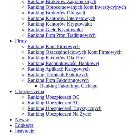
Ranking Brokerów Zagranicznych
Ranking Oprocentowanych Kont Inwestycyjnych
Ranking Brokerów Obligacji
Ranking Kantorów Internetowych
Ranking Kantorów Kryptowalut
Ranking Giełd Kryptowalut
Ranking Firm Prop Tradingowych
Firmy
Ranking Kont Firmowych
Ranking Oszczędnościowych Kont Firmowych
Ranking Kredytów Dla Firm
Ranking Rachunkowości Bankowej
Ranking Aplikacji Księgowych
Ranking Terminali Płatniczych
Ranking Firm Faktoringowych
Ranking Faktoringu Cichego
Ubezpieczenia
Ranking Ubezpieczeń OC
Ranking Ubezpieczeń AC
Ranking Ubezpieczeń Turystycznych
Ranking Ubezpieczeń Na Życie
Newsy
Edukacja
Instytucje