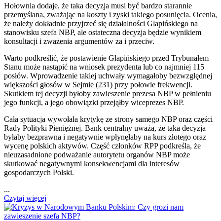
Hołownia dodaje, że taka decyzja musi być bardzo starannie
przemyślana, zważając na koszty i zyski takiego posunięcia. Ocenia,
że należy dokładnie przyjrzeć się działalności Glapińskiego na
stanowisku szefa NBP, ale ostateczna decyzja będzie wynikiem
konsultacji i zważenia argumentów za i przeciw.
Warto podkreślić, że postawienie Glapińskiego przed Trybunałem
Stanu może nastąpić na wniosek prezydenta lub co najmniej 115
posłów. Wprowadzenie takiej uchwały wymagałoby bezwzględnej
większości głosów w Sejmie (231) przy połowie frekwencji.
Skutkiem tej decyzji byłoby zawieszenie prezesa NBP w pełnieniu
jego funkcji, a jego obowiązki przejąłby wiceprezes NBP.
Cała sytuacja wywołała krytykę ze strony samego NBP oraz części
Rady Polityki Pieniężnej. Bank centralny uważa, że taka decyzja
byłaby bezprawna i negatywnie wpłynęłaby na kurs złotego oraz
wycenę polskich aktywów. Część członków RPP podkreśla, że
nieuzasadnione podważanie autorytetu organów NBP może
skutkować negatywnymi konsekwencjami dla interesów
gospodarczych Polski.
...
Czytaj więcej