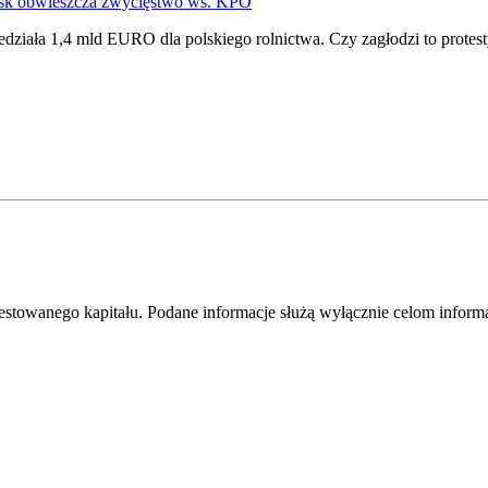
usk obwieszcza zwycięstwo ws. KPO
edziała 1,4 mld EURO dla polskiego rolnictwa. Czy zagłodzi to protes
westowanego kapitału. Podane informacje służą wyłącznie celom infor