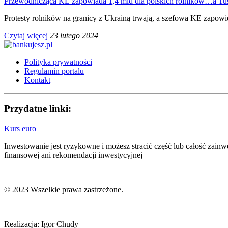
Przewodnicząca KE zapowiada 1,4 mld dla polskich rolników…a T
Protesty rolników na granicy z Ukrainą trwają, a szefowa KE zapowi
Czytaj więcej
23 lutego 2024
Polityka prywatności
Regulamin portalu
Kontakt
Przydatne linki:
Kurs euro
Inwestowanie jest ryzykowne i możesz stracić część lub całość zain
finansowej ani rekomendacji inwestycyjnej
© 2023 Wszelkie prawa zastrzeżone.
Realizacja: Igor Chudy