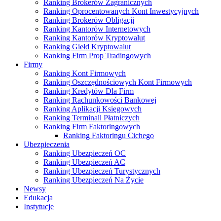
Ranking Brokerów Zagranicznych
Ranking Oprocentowanych Kont Inwestycyjnych
Ranking Brokerów Obligacji
Ranking Kantorów Internetowych
Ranking Kantorów Kryptowalut
Ranking Giełd Kryptowalut
Ranking Firm Prop Tradingowych
Firmy
Ranking Kont Firmowych
Ranking Oszczędnościowych Kont Firmowych
Ranking Kredytów Dla Firm
Ranking Rachunkowości Bankowej
Ranking Aplikacji Księgowych
Ranking Terminali Płatniczych
Ranking Firm Faktoringowych
Ranking Faktoringu Cichego
Ubezpieczenia
Ranking Ubezpieczeń OC
Ranking Ubezpieczeń AC
Ranking Ubezpieczeń Turystycznych
Ranking Ubezpieczeń Na Życie
Newsy
Edukacja
Instytucje