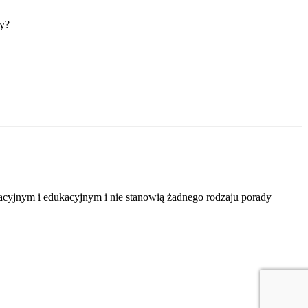
ty?
macyjnym i edukacyjnym i nie stanowią żadnego rodzaju porady