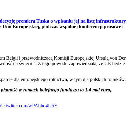
decyzję premiera Tuska o wpisaniu jej na listę infrastruktury
w Unii Europejskiej, podczas wspólnej konferencji prasowej
em Belgii i przewodniczącą Komisji Europejskiej Ursulą von Der
żywność na świecie". Z tego powodu zapowiedziała, że UE będzie
parcie dla europejskiego rolnictwa, w tym dla polskich rolników.
 płatność w ramach kolejnego funduszu to 1,4 mld euro,
pic.twitter.com/wPAbho4U5Y