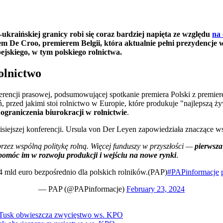
kraińskiej granicy robi się coraz bardziej napięta ze względu
na 
em De Croo, premierem Belgii, która aktualnie pełni prezydencje 
jskiego, w tym polskiego rolnictwa.
olnictwo
rencji prasowej, podsumowującej spotkanie premiera Polski z premier
 przed jakimi stoi rolnictwo w Europie, które produkuje "najlepszą 
o
ograniczenia biurokracji w rolnictwie
.
isiejszej konferencji. Ursula von Der Leyen zapowiedziała znaczące ws
rzez wspólną politykę rolną. Więcej funduszy w przyszłości —
pierwsza
 pomóc im w rozwoju produkcji i wejściu na nowe rynki
.
 mld euro bezpośrednio dla polskich rolników.(PAP)
#PAPinformacje
— PAP (@PAPinformacje)
February 23, 2024