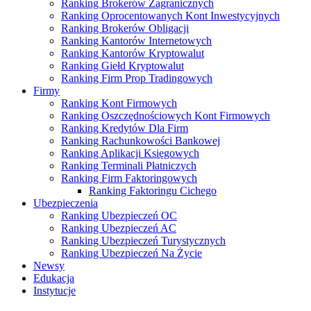
Ranking Brokerów Zagranicznych
Ranking Oprocentowanych Kont Inwestycyjnych
Ranking Brokerów Obligacji
Ranking Kantorów Internetowych
Ranking Kantorów Kryptowalut
Ranking Giełd Kryptowalut
Ranking Firm Prop Tradingowych
Firmy
Ranking Kont Firmowych
Ranking Oszczędnościowych Kont Firmowych
Ranking Kredytów Dla Firm
Ranking Rachunkowości Bankowej
Ranking Aplikacji Księgowych
Ranking Terminali Płatniczych
Ranking Firm Faktoringowych
Ranking Faktoringu Cichego
Ubezpieczenia
Ranking Ubezpieczeń OC
Ranking Ubezpieczeń AC
Ranking Ubezpieczeń Turystycznych
Ranking Ubezpieczeń Na Życie
Newsy
Edukacja
Instytucje