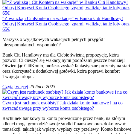
“Z walizką i CitiKontem na wakacje” w Banku Citi Handlowy!
Odkryj Korzyści Konta Osobistego, zgarnij walizkę, tanie loty oraz
65€
Marzysz o wyjątkowych wakacjach pełnych przygód i
niezapomnianych wspomnień?
Bank Citi Handlowy ma dla Ciebie świetną propozycję, która
pozwoli Ci cieszyć się wakacyjnymi podróżami jeszcze bardziej!
Otwierając CitiKonto, możesz zyskać fantastyczne prezenty na start
oraz skorzystać z dodatkowej gotówki, która poprawi komfort
Twojego urlopu.
Czytaj więcej
25 lipca 2023
Czym jest rachunek osobisty? Jak działa konto bankowe i na co
zwracać uwagę przy wyborze konta osobistego?
Rachunek bankowy to konto prowadzone przez bank, na którym
klienci mogą gromadzić swoje środki finansowe oraz dokonywać
transakcji, takich jak wpłaty, wypłaty czy przelewy. Konto bankowe