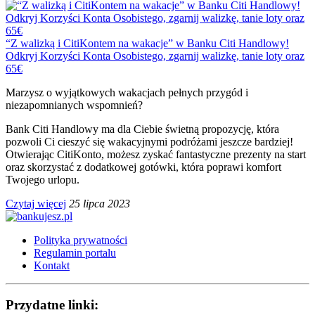
“Z walizką i CitiKontem na wakacje” w Banku Citi Handlowy!
Odkryj Korzyści Konta Osobistego, zgarnij walizkę, tanie loty oraz
65€
Marzysz o wyjątkowych wakacjach pełnych przygód i
niezapomnianych wspomnień?
Bank Citi Handlowy ma dla Ciebie świetną propozycję, która
pozwoli Ci cieszyć się wakacyjnymi podróżami jeszcze bardziej!
Otwierając CitiKonto, możesz zyskać fantastyczne prezenty na start
oraz skorzystać z dodatkowej gotówki, która poprawi komfort
Twojego urlopu.
Czytaj więcej
25 lipca 2023
Polityka prywatności
Regulamin portalu
Kontakt
Przydatne linki: