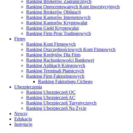
Ranking Brokerów Zagranicznych
Ranking Oprocentowanych Kont Inwestycyjnych
Ranking Brokerów Obligacji
Ranking Kantorów Internetowych
Ranking Kantorów Kryptowalut
Ranking Giełd Kryptowalut
Ranking Firm Prop Tradingowych
Firmy
Ranking Kont Firmowych
Ranking Oszczędnościowych Kont Firmowych
Ranking Kredytów Dla Firm
Ranking Rachunkowości Bankowej
Ranking Aplikacji Księgowych
Ranking Terminali Płatniczych
Ranking Firm Faktoringowych
Ranking Faktoringu Cichego
Ubezpieczenia
Ranking Ubezpieczeń OC
Ranking Ubezpieczeń AC
Ranking Ubezpieczeń Turystycznych
Ranking Ubezpieczeń Na Życie
Newsy
Edukacja
Instytucje