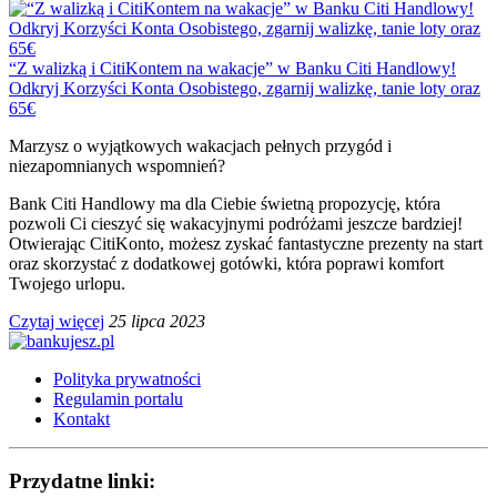
“Z walizką i CitiKontem na wakacje” w Banku Citi Handlowy!
Odkryj Korzyści Konta Osobistego, zgarnij walizkę, tanie loty oraz
65€
Marzysz o wyjątkowych wakacjach pełnych przygód i
niezapomnianych wspomnień?
Bank Citi Handlowy ma dla Ciebie świetną propozycję, która
pozwoli Ci cieszyć się wakacyjnymi podróżami jeszcze bardziej!
Otwierając CitiKonto, możesz zyskać fantastyczne prezenty na start
oraz skorzystać z dodatkowej gotówki, która poprawi komfort
Twojego urlopu.
Czytaj więcej
25 lipca 2023
Polityka prywatności
Regulamin portalu
Kontakt
Przydatne linki: