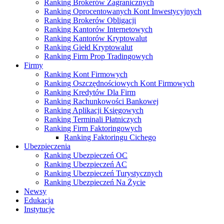
Ranking Brokerów Zagranicznych
Ranking Oprocentowanych Kont Inwestycyjnych
Ranking Brokerów Obligacji
Ranking Kantorów Internetowych
Ranking Kantorów Kryptowalut
Ranking Giełd Kryptowalut
Ranking Firm Prop Tradingowych
Firmy
Ranking Kont Firmowych
Ranking Oszczędnościowych Kont Firmowych
Ranking Kredytów Dla Firm
Ranking Rachunkowości Bankowej
Ranking Aplikacji Księgowych
Ranking Terminali Płatniczych
Ranking Firm Faktoringowych
Ranking Faktoringu Cichego
Ubezpieczenia
Ranking Ubezpieczeń OC
Ranking Ubezpieczeń AC
Ranking Ubezpieczeń Turystycznych
Ranking Ubezpieczeń Na Życie
Newsy
Edukacja
Instytucje