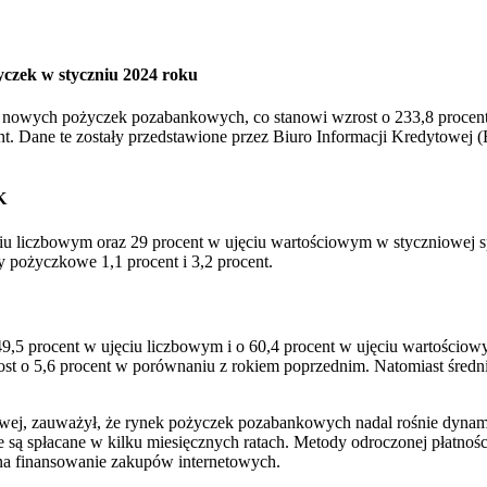
czek w styczniu 2024 roku
na nowych pożyczek pozabankowych, co stanowi wzrost o 233,8 procen
cent. Dane te zostały przedstawione przez Biuro Informacji Kredytowe
K
ciu liczbowym oraz 29 procent w ujęciu wartościowym w styczniowe
ty pożyczkowe 1,1 procent i 3,2 procent.
,5 procent w ujęciu liczbowym i o 60,4 procent w ujęciu wartościo
st o 5,6 procent w porównaniu z rokiem poprzednim. Natomiast średni
wej, zauważył, że rynek pożyczek pozabankowych nadal rośnie dynami
 są spłacane w kilku miesięcznych ratach. Metody odroczonej płatnoś
 na finansowanie zakupów internetowych.