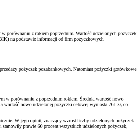
t w porównaniu z rokiem poprzednim. Wartość udzielonych pożyczek
j (BIK) na podstawie informacji od firm pożyczkowych
j sprzedaży pożyczek pozabankowych. Natomiast pożyczki gotówkowe
wym w porównaniu z poprzednim rokiem. Średnia wartość nowo
a wartość nowo udzielonej pożyczki celowej wyniosła 761 zł, co
cznie. W jego opinii, znaczący wzrost liczby udzielonych pożyczek
ci stanowiły prawie 60 procent wszystkich udzielonych pożyczek,