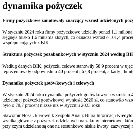
dynamika pożyczek
Firmy pożyczkowe zanotowały znaczący wzrost udzielonych poży
W styczniu 2024 roku firmy pożyczkowe udzieliły ponad 1,1 milio
sięgnęła blisko 1,6 miliarda złotych, co oznacza wzrost o 101,4 pro
współpracujących z BIK.
Struktura pożyczek pozabankowych w styczniu 2024 według BI
Według danych BIK, pożyczki celowe stanowiły 58,9 procent w uję
reprezentowały odpowiednio 40 procent i 67,8 procent, a karty i limi
Dynamika pożyczek gotówkowych i celowych
W styczniu 2024 roku dynamika pożyczek gotówkowych wzrosła o 49
udzielonej pożyczki gotówkowej wyniosła 2620 zł, co stanowiło wzro
było o 78,7 procent niższe niż w styczniu 2023 roku.
Sławomir Nosal, kierownik Zespołu Analiz Biura Informacji Kredyto
wynika głównie z pożyczek udzielanych na zakupy internetowe, które
przy czym udzielane są one na stosunkowo niskie kwoty, zazwyczaj