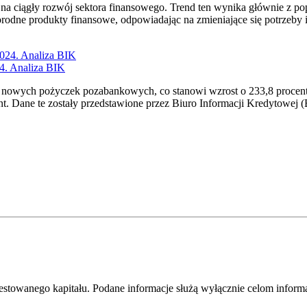
 ciągły rozwój sektora finansowego. Trend ten wynika głównie z pop
orodne produkty finansowe, odpowiadając na zmieniające się potrzeby 
4. Analiza BIK
na nowych pożyczek pozabankowych, co stanowi wzrost o 233,8 procen
cent. Dane te zostały przedstawione przez Biuro Informacji Kredytowe
westowanego kapitału. Podane informacje służą wyłącznie celom infor