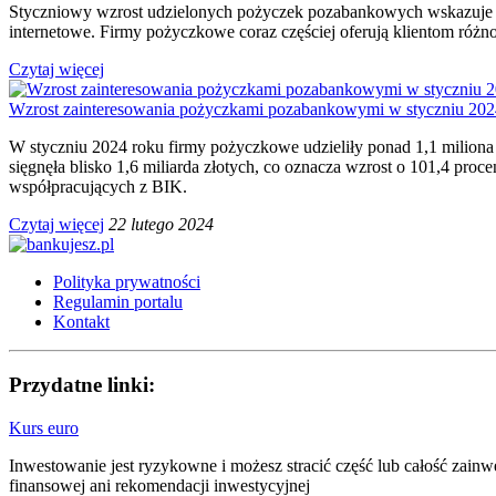
Styczniowy wzrost udzielonych pożyczek pozabankowych wskazuje na
internetowe. Firmy pożyczkowe coraz częściej oferują klientom różn
Czytaj więcej
Wzrost zainteresowania pożyczkami pozabankowymi w styczniu 202
W styczniu 2024 roku firmy pożyczkowe udzieliły ponad 1,1 milio
sięgnęła blisko 1,6 miliarda złotych, co oznacza wzrost o 101,4 pro
współpracujących z BIK.
Czytaj więcej
22 lutego 2024
Polityka prywatności
Regulamin portalu
Kontakt
Przydatne linki:
Kurs euro
Inwestowanie jest ryzykowne i możesz stracić część lub całość zain
finansowej ani rekomendacji inwestycyjnej