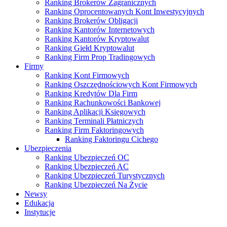
Ranking Brokerów Zagranicznych
Ranking Oprocentowanych Kont Inwestycyjnych
Ranking Brokerów Obligacji
Ranking Kantorów Internetowych
Ranking Kantorów Kryptowalut
Ranking Giełd Kryptowalut
Ranking Firm Prop Tradingowych
Firmy
Ranking Kont Firmowych
Ranking Oszczędnościowych Kont Firmowych
Ranking Kredytów Dla Firm
Ranking Rachunkowości Bankowej
Ranking Aplikacji Księgowych
Ranking Terminali Płatniczych
Ranking Firm Faktoringowych
Ranking Faktoringu Cichego
Ubezpieczenia
Ranking Ubezpieczeń OC
Ranking Ubezpieczeń AC
Ranking Ubezpieczeń Turystycznych
Ranking Ubezpieczeń Na Życie
Newsy
Edukacja
Instytucje