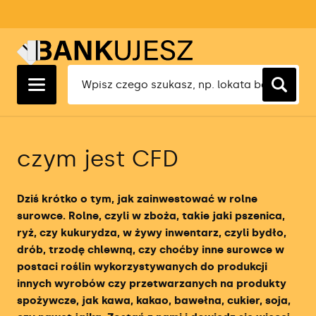
Ranking Lokat 1 Miesięcznych
Ranking Kredytów Hipotecznych
Ranking Kont Osobistych
Ranking Kont Firmowych
Ranking Faktoringu Cichego
Ranking Ubezpieczeń OC
Ranking Lokat 3 Miesięcznych
Ranking Kredytów Gotówkowych
Ranking Kont Oszczędnościowych
Ranking Oszczędnościowych Kont
Ranking Ubezpieczeń AC
Firmowych
Ranking Lokat 6 Miesięcznych
Ranking Kredytów Konsolidacyjnych
Ranking Kont Walutowych
Ranking Ubezpieczeń Turystycznych
Ranking Kredytów Dla Firm
czym jest CFD
Ranking Lokat 12 Miesięcznych
Ranking Kart Kredytowych
Ranking Kont Maklerskich
Ranking Ubezpieczeń Na Życie
Ranking Rachunkowości Bankowej
Ranking Pożyczek Gotówkowych
Ranking Kont Dla Młodych
Dziś krótko o tym, jak zainwestować w rolne
Ranking Aplikacji Księgowych
surowce. Rolne, czyli w zboża, takie jaki pszenica,
Ranking Kont Forex
ryż, czy kukurydza, w żywy inwentarz, czyli bydło,
Ranking Terminali Płatniczych
drób, trzodę chlewną, czy choćby inne surowce w
Ranking Brokerów
postaci roślin wykorzystywanych do produkcji
Ranking Firm Faktoringowych
innych wyrobów czy przetwarzanych na produkty
Ranking brokerów ETF
spożywcze, jak kawa, kakao, bawełna, cukier, soja,