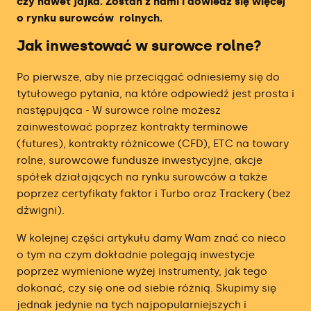
czy nawet jajka. Zostań z nami i dowiedz się więcej
o rynku surowców rolnych.
Ranking Brokerów Zagranicznych
Jak inwestować w surowce rolne?
Ranking Oprocentowanych Kont
Inwestycyjnych
Po pierwsze, aby nie przeciągać odniesiemy się do
tytułowego pytania, na które odpowiedź jest prosta i
Ranking Brokerów Obligacji
następująca - W surowce rolne możesz
zainwestować poprzez kontrakty terminowe
Ranking Kantorów Internetowych
(futures), kontrakty różnicowe (CFD), ETC na towary
rolne, surowcowe fundusze inwestycyjne, akcje
Ranking Kantorów Kryptowalut
spółek działających na rynku surowców a także
poprzez certyfikaty faktor i Turbo oraz Trackery (bez
Ranking Giełd Kryptowalut
dźwigni).
W kolejnej części artykułu damy Wam znać co nieco
Ranking Firm Prop Tradingowych
o tym na czym dokładnie polegają inwestycje
poprzez wymienione wyżej instrumenty, jak tego
dokonać, czy się one od siebie różnią. Skupimy się
jednak jedynie na tych najpopularniejszych i