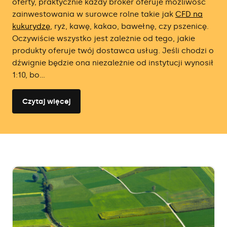
oferty, praktycznie każdy broker oferuje możliwość
zainwestowania w surowce rolne takie jak
CFD na
kukurydzę
, ryż, kawę, kakao, bawełnę, czy pszenicę.
Oczywiście wszystko jest zależnie od tego, jakie
produkty oferuje twój dostawca usług. Jeśli chodzi o
dźwignie będzie ona niezależnie od instytucji wynosił
1:10, bo...
Czytaj więcej