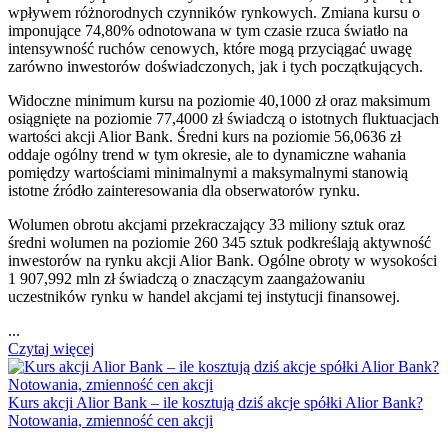
wpływem różnorodnych czynników rynkowych. Zmiana kursu o
imponujące 74,80% odnotowana w tym czasie rzuca światło na
intensywność ruchów cenowych, które mogą przyciągać uwagę
zarówno inwestorów doświadczonych, jak i tych początkujących.
Widoczne minimum kursu na poziomie 40,1000 zł oraz maksimum
osiągnięte na poziomie 77,4000 zł świadczą o istotnych fluktuacjach
wartości akcji Alior Bank. Średni kurs na poziomie 56,0636 zł
oddaje ogólny trend w tym okresie, ale to dynamiczne wahania
pomiędzy wartościami minimalnymi a maksymalnymi stanowią
istotne źródło zainteresowania dla obserwatorów rynku.
Wolumen obrotu akcjami przekraczający 33 miliony sztuk oraz
średni wolumen na poziomie 260 345 sztuk podkreślają aktywność
inwestorów na rynku akcji Alior Bank. Ogólne obroty w wysokości
1 907,992 mln zł świadczą o znaczącym zaangażowaniu
uczestników rynku w handel akcjami tej instytucji finansowej.
...
Czytaj więcej
Kurs akcji Alior Bank – ile kosztują dziś akcje spółki Alior Bank?
Notowania, zmienność cen akcji