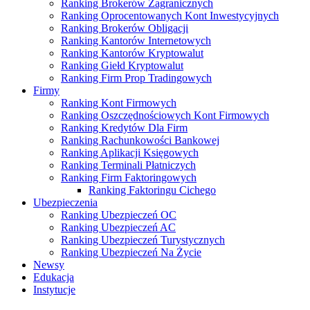
Ranking Brokerów Zagranicznych
Ranking Oprocentowanych Kont Inwestycyjnych
Ranking Brokerów Obligacji
Ranking Kantorów Internetowych
Ranking Kantorów Kryptowalut
Ranking Giełd Kryptowalut
Ranking Firm Prop Tradingowych
Firmy
Ranking Kont Firmowych
Ranking Oszczędnościowych Kont Firmowych
Ranking Kredytów Dla Firm
Ranking Rachunkowości Bankowej
Ranking Aplikacji Księgowych
Ranking Terminali Płatniczych
Ranking Firm Faktoringowych
Ranking Faktoringu Cichego
Ubezpieczenia
Ranking Ubezpieczeń OC
Ranking Ubezpieczeń AC
Ranking Ubezpieczeń Turystycznych
Ranking Ubezpieczeń Na Życie
Newsy
Edukacja
Instytucje