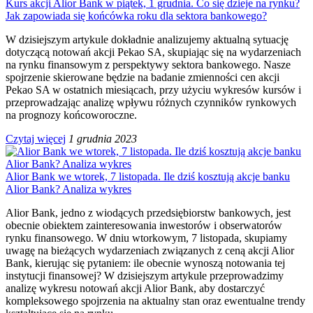
Kurs akcji Alior Bank w piątek, 1 grudnia. Co się dzieje na rynku?
Jak zapowiada się końcówka roku dla sektora bankowego?
W dzisiejszym artykule dokładnie analizujemy aktualną sytuację
dotyczącą notowań akcji Pekao SA, skupiając się na wydarzeniach
na rynku finansowym z perspektywy sektora bankowego. Nasze
spojrzenie skierowane będzie na badanie zmienności cen akcji
Pekao SA w ostatnich miesiącach, przy użyciu wykresów kursów i
przeprowadzając analizę wpływu różnych czynników rynkowych
na prognozy końcoworoczne.
Czytaj więcej
1 grudnia 2023
Alior Bank we wtorek, 7 listopada. Ile dziś kosztują akcje banku
Alior Bank? Analiza wykres
Alior Bank, jedno z wiodących przedsiębiorstw bankowych, jest
obecnie obiektem zainteresowania inwestorów i obserwatorów
rynku finansowego. W dniu wtorkowym, 7 listopada, skupiamy
uwagę na bieżących wydarzeniach związanych z ceną akcji Alior
Bank, kierując się pytaniem: ile obecnie wynoszą notowania tej
instytucji finansowej? W dzisiejszym artykule przeprowadzimy
analizę wykresu notowań akcji Alior Bank, aby dostarczyć
kompleksowego spojrzenia na aktualny stan oraz ewentualne trendy