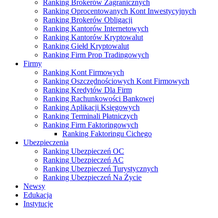
Ranking Brokerów Zagranicznych
Ranking Oprocentowanych Kont Inwestycyjnych
Ranking Brokerów Obligacji
Ranking Kantorów Internetowych
Ranking Kantorów Kryptowalut
Ranking Giełd Kryptowalut
Ranking Firm Prop Tradingowych
Firmy
Ranking Kont Firmowych
Ranking Oszczędnościowych Kont Firmowych
Ranking Kredytów Dla Firm
Ranking Rachunkowości Bankowej
Ranking Aplikacji Księgowych
Ranking Terminali Płatniczych
Ranking Firm Faktoringowych
Ranking Faktoringu Cichego
Ubezpieczenia
Ranking Ubezpieczeń OC
Ranking Ubezpieczeń AC
Ranking Ubezpieczeń Turystycznych
Ranking Ubezpieczeń Na Życie
Newsy
Edukacja
Instytucje