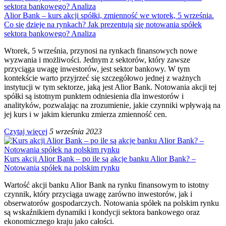
Alior Bank – kurs akcji spółki, zmienność we wtorek, 5 września.
Co się dzieje na rynkach? Jak prezentują się notowania spółek
sektora bankowego? Analiza
Wtorek, 5 września, przynosi na rynkach finansowych nowe
wyzwania i możliwości. Jednym z sektorów, który zawsze
przyciąga uwagę inwestorów, jest sektor bankowy. W tym
kontekście warto przyjrzeć się szczegółowo jednej z ważnych
instytucji w tym sektorze, jaką jest Alior Bank. Notowania akcji tej
spółki są istotnym punktem odniesienia dla inwestorów i
analityków, pozwalając na zrozumienie, jakie czynniki wpływają na
jej kurs i w jakim kierunku zmierza zmienność cen.
Czytaj więcej
5 września 2023
Kurs akcji Alior Bank – po ile są akcje banku Alior Bank? –
Notowania spółek na polskim rynku
Wartość akcji banku Alior Bank na rynku finansowym to istotny
czynnik, który przyciąga uwagę zarówno inwestorów, jak i
obserwatorów gospodarczych. Notowania spółek na polskim rynku
są wskaźnikiem dynamiki i kondycji sektora bankowego oraz
ekonomicznego kraju jako całości.