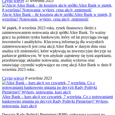
Czytaj więcej
11 września 2023
Akcje Alior Bank – ile kosztują akcje spółki Alior Bank w piątek, 8
września? Notowania, wykres, cena akcji, zmienność
W piątek, 8 września 2023 roku, rynek finansowy śledzi z
zainteresowaniem notowania akcji spółki Alior Bank. To ważny
gracz na polskim rynku bankowym, który od lat przyciąga uwagę
inwestorów i analityków. Kluczową informacją dla wszystkich
zainteresowanych jest cena akcji Alior Bank w danym dniu oraz
analiza ich zmienności, które wpływają na inwestycyjne decyzje na
parkiecie giełdowym. W tym artykule zajmiemy się tymi aspektami,
przedstawiając aktualne notowania, analizę wykresu oraz
omawiając czynniki wpływające na cenę akcji Alior Bank w dniu 8
września 2023 roku.
Czytaj więcej
8 września 2023
Alior Bank – kurs akcji we czwartek, 7 września. Co z notowaniami
bankowego giganta po decyzji Rady Polityki Pieniężnej? Wykres,
notowania, kurs akcji
Decyzja Rady Polityki Pieniężnej (RPP), ogłoszona wczoraj po