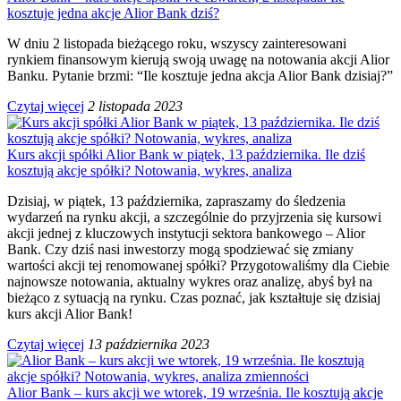
kosztuje jedna akcje Alior Bank dziś?
W dniu 2 listopada bieżącego roku, wszyscy zainteresowani
rynkiem finansowym kierują swoją uwagę na notowania akcji Alior
Banku. Pytanie brzmi: “Ile kosztuje jedna akcja Alior Bank dzisiaj?”
Czytaj więcej
2 listopada 2023
Kurs akcji spółki Alior Bank w piątek, 13 października. Ile dziś
kosztują akcje spółki? Notowania, wykres, analiza
Dzisiaj, w piątek, 13 października, zapraszamy do śledzenia
wydarzeń na rynku akcji, a szczególnie do przyjrzenia się kursowi
akcji jednej z kluczowych instytucji sektora bankowego – Alior
Bank. Czy dziś nasi inwestorzy mogą spodziewać się zmiany
wartości akcji tej renomowanej spółki? Przygotowaliśmy dla Ciebie
najnowsze notowania, aktualny wykres oraz analizę, abyś był na
bieżąco z sytuacją na rynku. Czas poznać, jak kształtuje się dzisiaj
kurs akcji Alior Bank!
Czytaj więcej
13 października 2023
Alior Bank – kurs akcji we wtorek, 19 września. Ile kosztują akcje