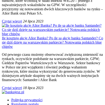
banków, które wchodzą w skład indeksu WIG20 – jednego z
najważniejszych wskaźników na GPW. W szczególności
przyjrzymy się notowaniom dwóch kluczowych banków na rynku –
Alior Bank oraz Pekao SA.
Czytaj więcej
24 lipca 2023
Ile kosztują akcje Alior Banku? Po ile są akcje banku Santander? Co
się dziś dzieje na warszawskim parkiecie? Notowania polskich blue
chipów
Od pewnego czasu możemy obserwować zwiększoną zmienność na
rynkach, oczywiście podobanie na warszawskim parkiecie, GPW;
Giełdzie Papierów Wartościowych w Warszawie. Sektor bankowy
w Polsce nie jest wyjątkiem i również podlega wahaniom
rynkowym, które można wykorzystać do generowania zysków. W
dzisiejszym artykule skupimy się na dwóch ważnych instytucjach
finansowych: Santander i Alior Bank
Czytaj więcej
18 lipca 2023
Polityka prywatności
Regulamin portalu