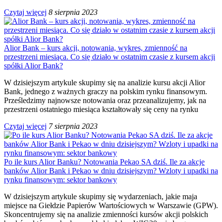
Czytaj więcej
8 sierpnia 2023
Alior Bank – kurs akcji, notowania, wykres, zmienność na
przestrzeni miesiąca. Co się działo w ostatnim czasie z kursem akcji
spółki Alior Bank?
W dzisiejszym artykule skupimy się na analizie kursu akcji Alior
Bank, jednego z ważnych graczy na polskim rynku finansowym.
Prześledzimy najnowsze notowania oraz przeanalizujemy, jak na
przestrzeni ostatniego miesiąca kształtowały się ceny na rynku
Czytaj więcej
7 sierpnia 2023
Po ile kurs Alior Banku? Notowania Pekao SA dziś. Ile za akcje
banków Alior Bank i Pekao w dniu dzisiejszym? Wzloty i upadki na
rynku finansowym: sektor bankowy
W dzisiejszym artykule skupimy się wydarzeniach, jakie maja
miejsce na Giełdzie Papierów Wartościowych w Warszawie (GPW).
Skoncentrujemy się na analizie zmienności kursów akcji polskich