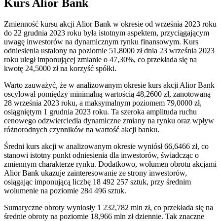
Kurs Alior Bank
Zmienność kursu akcji Alior Bank w okresie od września 2023 roku
do 22 grudnia 2023 roku była istotnym aspektem, przyciągającym
uwagę inwestorów na dynamicznym rynku finansowym. Kurs
odniesienia ustalony na poziomie 51,8000 zł dnia 23 września 2023
roku uległ imponującej zmianie o 47,30%, co przekłada się na
kwotę 24,5000 zł na korzyść spółki.
Warto zauważyć, że w analizowanym okresie kurs akcji Alior Bank
oscylował pomiędzy minimalną wartością 48,2600 zł, zanotowaną
28 września 2023 roku, a maksymalnym poziomem 79,0000 zł,
osiągniętym 1 grudnia 2023 roku. Ta szeroka amplituda ruchu
cenowego odzwierciedla dynamiczne zmiany na rynku oraz wpływ
różnorodnych czynników na wartość akcji banku.
Średni kurs akcji w analizowanym okresie wyniósł 66,6466 zł, co
stanowi istotny punkt odniesienia dla inwestorów, świadcząc o
zmiennym charakterze rynku. Dodatkowo, wolumen obrotu akcjami
Alior Bank ukazuje zainteresowanie ze strony inwestorów,
osiągając imponującą liczbę 18 492 257 sztuk, przy średnim
wolumenie na poziomie 284 496 sztuk.
Sumaryczne obroty wyniosły 1 232,782 mln zł, co przekłada się na
średnie obroty na poziomie 18,966 mln zł dziennie. Tak znaczne