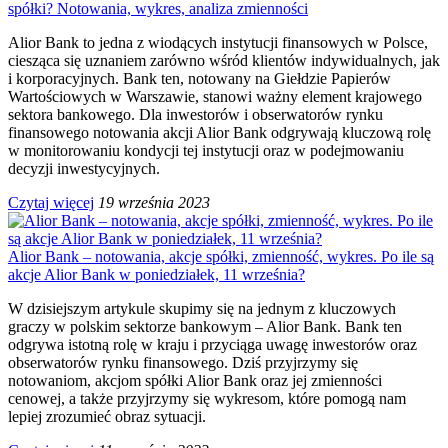
spółki? Notowania, wykres, analiza zmienności
Alior Bank to jedna z wiodących instytucji finansowych w Polsce,
ciesząca się uznaniem zarówno wśród klientów indywidualnych, jak
i korporacyjnych. Bank ten, notowany na Giełdzie Papierów
Wartościowych w Warszawie, stanowi ważny element krajowego
sektora bankowego. Dla inwestorów i obserwatorów rynku
finansowego notowania akcji Alior Bank odgrywają kluczową rolę
w monitorowaniu kondycji tej instytucji oraz w podejmowaniu
decyzji inwestycyjnych.
Czytaj więcej
19 września 2023
Alior Bank – notowania, akcje spółki, zmienność, wykres. Po ile są
akcje Alior Bank w poniedziałek, 11 września?
W dzisiejszym artykule skupimy się na jednym z kluczowych
graczy w polskim sektorze bankowym – Alior Bank. Bank ten
odgrywa istotną rolę w kraju i przyciąga uwagę inwestorów oraz
obserwatorów rynku finansowego. Dziś przyjrzymy się
notowaniom, akcjom spółki Alior Bank oraz jej zmienności
cenowej, a także przyjrzymy się wykresom, które pomogą nam
lepiej zrozumieć obraz sytuacji.