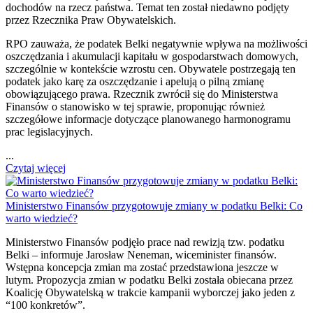
dochodów na rzecz państwa. Temat ten został niedawno podjęty
przez Rzecznika Praw Obywatelskich.
RPO zauważa, że podatek Belki negatywnie wpływa na możliwości
oszczędzania i akumulacji kapitału w gospodarstwach domowych,
szczególnie w kontekście wzrostu cen. Obywatele postrzegają ten
podatek jako karę za oszczędzanie i apelują o pilną zmianę
obowiązującego prawa. Rzecznik zwrócił się do Ministerstwa
Finansów o stanowisko w tej sprawie, proponując również
szczegółowe informacje dotyczące planowanego harmonogramu
prac legislacyjnych.
...
Czytaj więcej
Ministerstwo Finansów przygotowuje zmiany w podatku Belki: Co
warto wiedzieć?
Ministerstwo Finansów podjęło prace nad rewizją tzw. podatku
Belki – informuje Jarosław Neneman, wiceminister finansów.
Wstępna koncepcja zmian ma zostać przedstawiona jeszcze w
lutym. Propozycja zmian w podatku Belki została obiecana przez
Koalicję Obywatelską w trakcie kampanii wyborczej jako jeden z
“100 konkretów”.