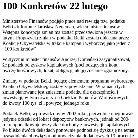
100 Konkretów 22 lutego
Ministerstwo Finansów podjęło prace nad rewizją tzw. podatku
Belki - informuje Jarosław Neneman, wiceminister finansów.
Wstępna koncepcja zmian ma zostać przedstawiona jeszcze w
lutym. Propozycja zmian w podatku Belki została obiecana przez
Koalicję Obywatelską w trakcie kampanii wyborczej jako jeden z
"100 konkretów".
W styczniu minister finansów Andrzej Domański zasygnalizował,
że podatek od zysków kapitałowych (pochodzących z kont
oszczędnościowych, lokat, obligacji, akcji) zostanie ograniczony.
Zmiany w podatku Belki, będące elementem programu wyborczego
Koalicji Obywatelskiej, zostały zapowiedziane. W ramach tych
zmian planowane jest zniesienie podatku dla oszczędności i
inwestycji, w tym również na Giełdzie Papierów Wartościowych,
do kwoty 100 tys. zł i powyżej jednego roku.
Podatek Belki, wprowadzony w 2002 roku, pierwotnie obejmował
jedynie odsetki od lokat i depozytów bankowych, jednak od 2004
roku opodatkowuje wszystkie dochody z inwestycji kapitałowych.
Po blisko dwóch dekadach ponownie podnosi się dyskusję na temat
uzasadnienia obowiązku odprowadzania dodatkowych 19 procent z