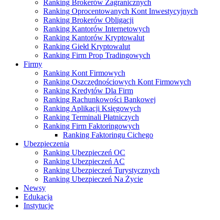
Ranking Brokerów Zagranicznych
Ranking Oprocentowanych Kont Inwestycyjnych
Ranking Brokerów Obligacji
Ranking Kantorów Internetowych
Ranking Kantorów Kryptowalut
Ranking Giełd Kryptowalut
Ranking Firm Prop Tradingowych
Firmy
Ranking Kont Firmowych
Ranking Oszczędnościowych Kont Firmowych
Ranking Kredytów Dla Firm
Ranking Rachunkowości Bankowej
Ranking Aplikacji Księgowych
Ranking Terminali Płatniczych
Ranking Firm Faktoringowych
Ranking Faktoringu Cichego
Ubezpieczenia
Ranking Ubezpieczeń OC
Ranking Ubezpieczeń AC
Ranking Ubezpieczeń Turystycznych
Ranking Ubezpieczeń Na Życie
Newsy
Edukacja
Instytucje