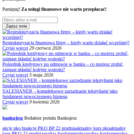
Pamiętaj!
Za usługi finansowe nie warto przepłacać!
Zapisz mnie
Restrukturyzacja finansowa firmy – kiedy warto działać wcześniej?
Czytaj więcej
29 czerwca 2026
Pośrednik kredytowy po odmowie w banku – co możesz zrobić,
zamiast składać kolejne wnioski?
Czytaj więcej
5 maja 2026
SALESIANER – kompleksowe zarządzanie tekstyliami jako
fundament nowoczesnego biznesu
Czytaj więcej
9 kwietnia 2026
bankujesz
Redaktor portalu Bankujesz
akcje pko bp
akcje PKO BP 22 grudnia
aktualny kurs pko
aktualny
kurs PKO 22 grudnia
analiza fundamentalna
analiza fundamentalna