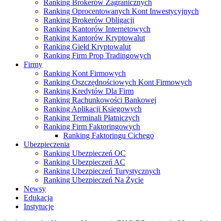
Ranking Brokerów Zagranicznych
Ranking Oprocentowanych Kont Inwestycyjnych
Ranking Brokerów Obligacji
Ranking Kantorów Internetowych
Ranking Kantorów Kryptowalut
Ranking Giełd Kryptowalut
Ranking Firm Prop Tradingowych
Firmy
Ranking Kont Firmowych
Ranking Oszczędnościowych Kont Firmowych
Ranking Kredytów Dla Firm
Ranking Rachunkowości Bankowej
Ranking Aplikacji Księgowych
Ranking Terminali Płatniczych
Ranking Firm Faktoringowych
Ranking Faktoringu Cichego
Ubezpieczenia
Ranking Ubezpieczeń OC
Ranking Ubezpieczeń AC
Ranking Ubezpieczeń Turystycznych
Ranking Ubezpieczeń Na Życie
Newsy
Edukacja
Instytucje