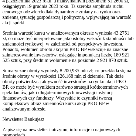
4 października 2023 roku, a maksymalnym poziomem 51,2600 zł,
osiągniętym 19 grudnia 2023 roku. Ta szeroka amplituda ruchu
cenowego odzwierciedlała dynamiczne zmiany na rynku oraz
zmienną sytuację gospodarczą i polityczną, wpływającą na wartość
akcji spółki.
Średnia wartość kursu w analizowanym okresie wyniosła 43,2751
zł, co może być interpretowane jako istotny wskaźnik stabilności lub
zmienności rynkowej, w zależności od perspektywy inwestora.
Ponadto, wolumen obrotu akcjami PKO BP wskazuje na znaczne
zainteresowanie inwestorów, osiągając imponującą liczbę 189 921
525 sztuk, przy średnim wolumenie na poziomie 2 921 870 sztuk.
Sumaryczne obroty wyniosły 8 200,935 mln zł, co przekłada się na
średnie obroty w wysokości 126,168 mln zł dziennie. Tak duże
obroty potwierdzają aktywność inwestorów na rynku akcji PKO
BP, co może być wynikiem zarówno strategii krótkoterminowych
spekulantów, jak i długoterminowych inwestycji instytucji
finansowych czy funduszy. Wszystkie te czynniki tworzą
kompleksowy obraz zmienności kursu akcji PKO BP w
analizowanym okresie.
Newsletter Bankujesz
Zapisz się na newsletter i otrzymuj informacje o najnowszych
promocjach.