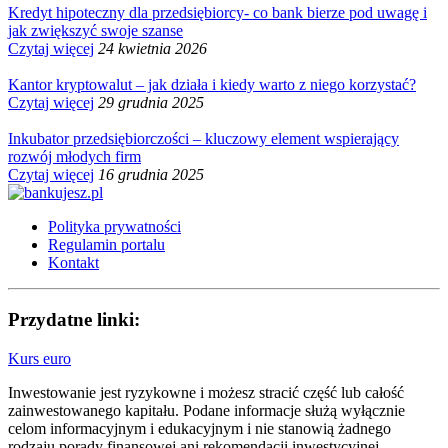
Kredyt hipoteczny dla przedsiębiorcy- co bank bierze pod uwagę i
jak zwiększyć swoje szanse
Czytaj więcej
24 kwietnia 2026
Kantor kryptowalut – jak działa i kiedy warto z niego korzystać?
Czytaj więcej
29 grudnia 2025
Inkubator przedsiębiorczości – kluczowy element wspierający
rozwój młodych firm
Czytaj więcej
16 grudnia 2025
Polityka prywatności
Regulamin portalu
Kontakt
Przydatne linki:
Kurs euro
Inwestowanie jest ryzykowne i możesz stracić część lub całość
zainwestowanego kapitału. Podane informacje służą wyłącznie
celom informacyjnym i edukacyjnym i nie stanowią żadnego
rodzaju porady finansowej ani rekomendacji inwestycyjnej