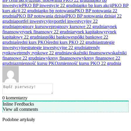
BP cena akcji dzisiaj. notowania PKO 22 grudnia
pko bp
inwestycje
PKO BP inwestycje 22 grudnia
pko bp kurs akcji
PKO BP
kurs akcji 22 grudnia
pko bp notowania
PKO BP notowania 22
grudnia
PKO BP notowania dzisiaj
PKO BP notowania dzisiaj 22
grudnia
portfel inwestycyjny
portfel inwestycyjny 22
grudnia
prognozy kursowe
prognozy kursowe 22 grudnia
rynek
finansowy
rynek finansowy 22 grudnia
rynek kapitałowy
rynek
kapitałowy 22 grudnia
spółki bankowe
spółki bankowe 22
grudnia
średni kurs PKO
średni kurs PKO 22 grudnia
strategie
inwestycyjne
strategie inwestycyjne 22 grudnia
trendy
rynkowe
trendy rynkowe 22 grudnia
wskaźniki finansowe
wskaźniki
finansowe 22 grudnia
wykresy finansowe
wykresy finansowe 22
grudnia
zmienność kursu PKO
zmienność kursu PKO 22 grudnia
0
komentarzy
Inline Feedbacks
View all comments
Podobne artykuły