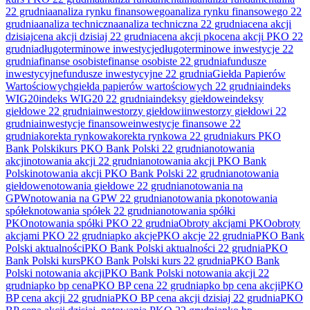
22 grudnia
analiza rynku finansowego
analiza rynku finansowego 22
grudnia
analiza techniczna
analiza techniczna 22 grudnia
cena akcji
dzisiaj
cena akcji dzisiaj 22 grudnia
cena akcji pko
cena akcji PKO 22
grudnia
długoterminowe inwestycje
długoterminowe inwestycje 22
grudnia
finanse osobiste
finanse osobiste 22 grudnia
fundusze
inwestycyjne
fundusze inwestycyjne 22 grudnia
Giełda Papierów
Wartościowych
giełda papierów wartościowych 22 grudnia
indeks
WIG20
indeks WIG20 22 grudnia
indeksy giełdowe
indeksy
giełdowe 22 grudnia
inwestorzy giełdowi
inwestorzy giełdowi 22
grudnia
inwestycje finansowe
inwestycje finansowe 22
grudnia
korekta rynkowa
korekta rynkowa 22 grudnia
kurs PKO
Bank Polski
kurs PKO Bank Polski 22 grudnia
notowania
akcji
notowania akcji 22 grudnia
notowania akcji PKO Bank
Polski
notowania akcji PKO Bank Polski 22 grudnia
notowania
giełdowe
notowania giełdowe 22 grudnia
notowania na
GPW
notowania na GPW 22 grudnia
notowania pko
notowania
spółek
notowania spółek 22 grudnia
notowania spółki
PKO
notowania spółki PKO 22 grudnia
Obroty akcjami PKO
obroty
akcjami PKO 22 grudnia
pko akcje
PKO akcje 22 grudnia
PKO Bank
Polski aktualności
PKO Bank Polski aktualności 22 grudnia
PKO
Bank Polski kurs
PKO Bank Polski kurs 22 grudnia
PKO Bank
Polski notowania akcji
PKO Bank Polski notowania akcji 22
grudnia
pko bp cena
PKO BP cena 22 grudnia
pko bp cena akcji
PKO
BP cena akcji 22 grudnia
PKO BP cena akcji dzisiaj 22 grudnia
PKO