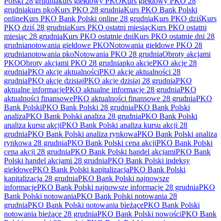
Polski 28 grudnia
kurs giełdowy PKO
Kurs giełdowy PKO 28
grudnia
kurs pko
Kurs PKO 28 grudnia
Kurs PKO Bank Polski
online
Kurs PKO Bank Polski online 28 grudnia
Kurs PKO dziś
Kurs
PKO dziś 28 grudnia
Kurs PKO ostatni miesiąc
Kurs PKO ostatni
miesiąc 28 grudnia
Kurs PKO ostatnie dni
Kurs PKO ostatnie dni 28
grudnia
notowania giełdowe PKO
Notowania giełdowe PKO 28
grudnia
notowania pko
Notowania PKO 28 grudnia
Obroty akcjami
PKO
Obroty akcjami PKO 28 grudnia
pko akcje
PKO akcje 28
grudnia
PKO akcje aktualności
PKO akcje aktualności 28
grudnia
PKO akcje dzisiaj
PKO akcje dzisiaj 28 grudnia
PKO
aktualne informacje
PKO aktualne informacje 28 grudnia
PKO
aktualności finansowe
PKO aktualności finansowe 28 grudnia
PKO
Bank Polski
PKO Bank Polski 28 grudnia
PKO Bank Polski
analiza
PKO Bank Polski analiza 28 grudnia
PKO Bank Polski
analiza kursu akcji
PKO Bank Polski analiza kursu akcji 28
grudnia
PKO Bank Polski analiza rynkowa
PKO Bank Polski analiza
rynkowa 28 grudnia
PKO Bank Polski cena akcji
PKO Bank Polski
cena akcji 28 grudnia
PKO Bank Polski handel akcjami
PKO Bank
Polski handel akcjami 28 grudnia
PKO Bank Polski indeksy
giełdowe
PKO Bank Polski kapitalizacja
PKO Bank Polski
kapitalizacja 28 grudnia
PKO Bank Polski najnowsze
informacje
PKO Bank Polski najnowsze informacje 28 grudnia
PKO
Bank Polski notowania
PKO Bank Polski notowania 28
grudnia
PKO Bank Polski notowania bieżące
PKO Bank Polski
notowania bieżące 28 grudnia
PKO Bank Polski nowości
PKO Bank