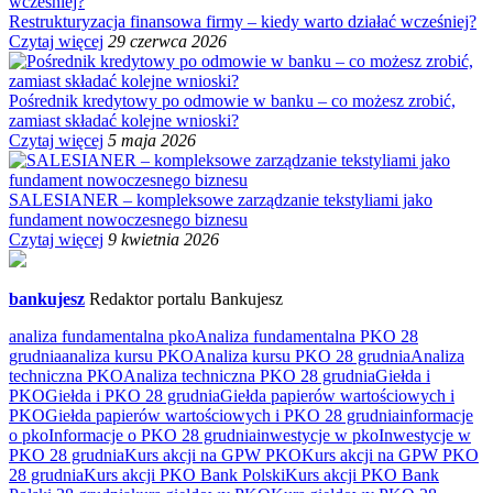
Restrukturyzacja finansowa firmy – kiedy warto działać wcześniej?
Czytaj więcej
29 czerwca 2026
Pośrednik kredytowy po odmowie w banku – co możesz zrobić,
zamiast składać kolejne wnioski?
Czytaj więcej
5 maja 2026
SALESIANER – kompleksowe zarządzanie tekstyliami jako
fundament nowoczesnego biznesu
Czytaj więcej
9 kwietnia 2026
bankujesz
Redaktor portalu Bankujesz
analiza fundamentalna pko
Analiza fundamentalna PKO 28
grudnia
analiza kursu PKO
Analiza kursu PKO 28 grudnia
Analiza
techniczna PKO
Analiza techniczna PKO 28 grudnia
Giełda i
PKO
Giełda i PKO 28 grudnia
Giełda papierów wartościowych i
PKO
Giełda papierów wartościowych i PKO 28 grudnia
informacje
o pko
Informacje o PKO 28 grudnia
inwestycje w pko
Inwestycje w
PKO 28 grudnia
Kurs akcji na GPW PKO
Kurs akcji na GPW PKO
28 grudnia
Kurs akcji PKO Bank Polski
Kurs akcji PKO Bank