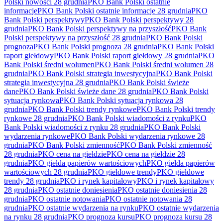
Polski nowości 28 grudnia
PKO Bank Polski ostatnie
informacje
PKO Bank Polski ostatnie informacje 28 grudnia
PKO
Bank Polski perspektywy
PKO Bank Polski perspektywy 28
grudnia
PKO Bank Polski perspektywy na przyszłość
PKO Bank
Polski perspektywy na przyszłość 28 grudnia
PKO Bank Polski
prognoza
PKO Bank Polski prognoza 28 grudnia
PKO Bank Polski
raport giełdowy
PKO Bank Polski raport giełdowy 28 grudnia
PKO
Bank Polski średni wolumen
PKO Bank Polski średni wolumen 28
grudnia
PKO Bank Polski strategia inwestycyjna
PKO Bank Polski
strategia inwestycyjna 28 grudnia
PKO Bank Polski świeże
dane
PKO Bank Polski świeże dane 28 grudnia
PKO Bank Polski
sytuacja rynkowa
PKO Bank Polski sytuacja rynkowa 28
grudnia
PKO Bank Polski trendy rynkowe
PKO Bank Polski trendy
rynkowe 28 grudnia
PKO Bank Polski wiadomości z rynku
PKO
Bank Polski wiadomości z rynku 28 grudnia
PKO Bank Polski
wydarzenia rynkowe
PKO Bank Polski wydarzenia rynkowe 28
grudnia
PKO Bank Polski zmienność
PKO Bank Polski zmienność
28 grudnia
PKO cena na giełdzie
PKO cena na giełdzie 28
grudnia
PKO giełda papierów wartościowych
PKO giełda papierów
wartościowych 28 grudnia
PKO giełdowe trendy
PKO giełdowe
trendy 28 grudnia
PKO i rynek kapitałowy
PKO i rynek kapitałowy
28 grudnia
PKO ostatnie doniesienia
PKO ostatnie doniesienia 28
grudnia
PKO ostatnie notowania
PKO ostatnie notowania 28
grudnia
PKO ostatnie wydarzenia na rynku
PKO ostatnie wydarzenia
na rynku 28 grudnia
PKO prognoza kursu
PKO prognoza kursu 28