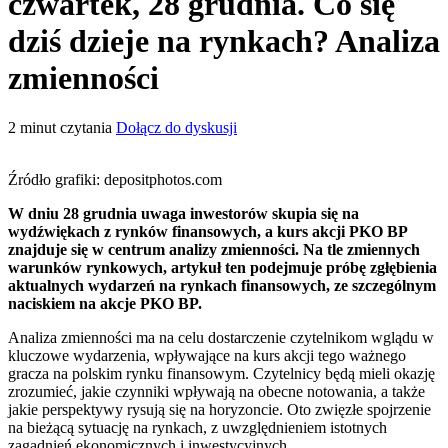
czwartek, 28 grudnia. Co się
dziś dzieje na rynkach? Analiza
zmienności
2
minut czytania
Dołącz do dyskusji
Źródło grafiki: depositphotos.com
W dniu 28 grudnia uwaga inwestorów skupia się na
wydźwiękach z rynków finansowych, a kurs akcji PKO BP
znajduje się w centrum analizy zmienności. Na tle zmiennych
warunków rynkowych, artykuł ten podejmuje próbę zgłębienia
aktualnych wydarzeń na rynkach finansowych, ze szczególnym
naciskiem na akcje PKO BP.
Analiza zmienności ma na celu dostarczenie czytelnikom wglądu w
kluczowe wydarzenia, wpływające na kurs akcji tego ważnego
gracza na polskim rynku finansowym. Czytelnicy będą mieli okazję
zrozumieć, jakie czynniki wpływają na obecne notowania, a także
jakie perspektywy rysują się na horyzoncie. Oto zwięzłe spojrzenie
na bieżącą sytuację na rynkach, z uwzględnieniem istotnych
zagadnień ekonomicznych i inwestycyjnych.