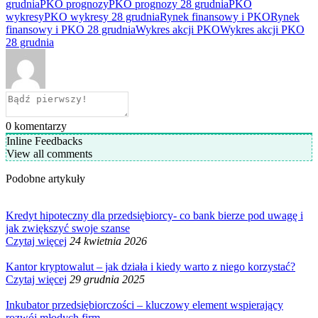
grudnia
PKO prognozy
PKO prognozy 28 grudnia
PKO
wykresy
PKO wykresy 28 grudnia
Rynek finansowy i PKO
Rynek
finansowy i PKO 28 grudnia
Wykres akcji PKO
Wykres akcji PKO
28 grudnia
0
komentarzy
Inline Feedbacks
View all comments
Podobne artykuły
Kredyt hipoteczny dla przedsiębiorcy- co bank bierze pod uwagę i
jak zwiększyć swoje szanse
Czytaj więcej
24 kwietnia 2026
Kantor kryptowalut – jak działa i kiedy warto z niego korzystać?
Czytaj więcej
29 grudnia 2025
Inkubator przedsiębiorczości – kluczowy element wspierający
rozwój młodych firm