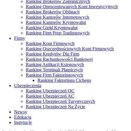
Ranking Brokerów Zagranicznych
Ranking Oprocentowanych Kont Inwestycyjnych
Ranking Brokerów Obligacji
Ranking Kantorów Internetowych
Ranking Kantorów Kryptowalut
Ranking Giełd Kryptowalut
Ranking Firm Prop Tradingowych
Firmy
Ranking Kont Firmowych
Ranking Oszczędnościowych Kont Firmowych
Ranking Kredytów Dla Firm
Ranking Rachunkowości Bankowej
Ranking Aplikacji Księgowych
Ranking Terminali Płatniczych
Ranking Firm Faktoringowych
Ranking Faktoringu Cichego
Ubezpieczenia
Ranking Ubezpieczeń OC
Ranking Ubezpieczeń AC
Ranking Ubezpieczeń Turystycznych
Ranking Ubezpieczeń Na Życie
Newsy
Edukacja
Instytucje