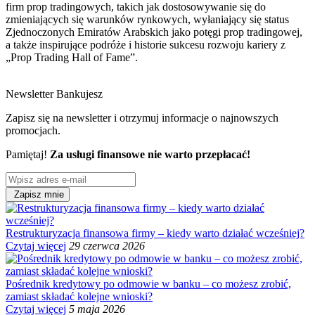
firm prop tradingowych, takich jak dostosowywanie się do
zmieniających się warunków rynkowych, wyłaniający się status
Zjednoczonych Emiratów Arabskich jako potęgi prop tradingowej,
a także inspirujące podróże i historie sukcesu rozwoju kariery z
„Prop Trading Hall of Fame”.
​
Newsletter Bankujesz
Zapisz się na newsletter i otrzymuj informacje o najnowszych
promocjach.
Pamiętaj!
Za usługi finansowe nie warto przepłacać!
Zapisz mnie
Restrukturyzacja finansowa firmy – kiedy warto działać wcześniej?
Czytaj więcej
29 czerwca 2026
Pośrednik kredytowy po odmowie w banku – co możesz zrobić,
zamiast składać kolejne wnioski?
Czytaj więcej
5 maja 2026