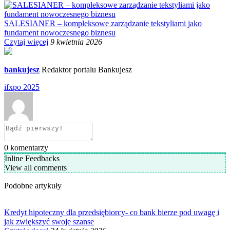
SALESIANER – kompleksowe zarządzanie tekstyliami jako
fundament nowoczesnego biznesu
Czytaj więcej
9 kwietnia 2026
bankujesz
Redaktor portalu Bankujesz
ifxpo 2025
0
komentarzy
Inline Feedbacks
View all comments
Podobne artykuły
Kredyt hipoteczny dla przedsiębiorcy- co bank bierze pod uwagę i
jak zwiększyć swoje szanse