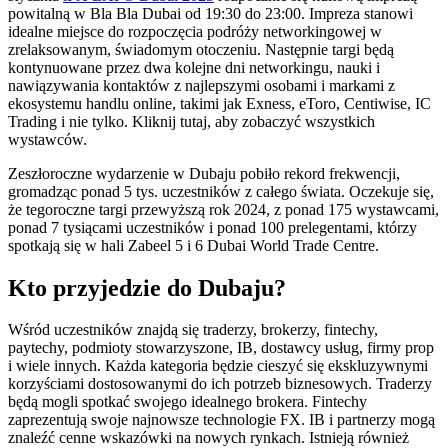
powitalną w Bla Bla Dubai od 19:30 do 23:00. Impreza stanowi
idealne miejsce do rozpoczęcia podróży networkingowej w
zrelaksowanym, świadomym otoczeniu. Następnie targi będą
kontynuowane przez dwa kolejne dni networkingu, nauki i
nawiązywania kontaktów z najlepszymi osobami i markami z
ekosystemu handlu online, takimi jak Exness, eToro, Centiwise, IC
Trading i nie tylko. Kliknij tutaj, aby zobaczyć wszystkich
wystawców.
Zeszłoroczne wydarzenie w Dubaju pobiło rekord frekwencji,
gromadząc ponad 5 tys. uczestników z całego świata. Oczekuje się,
że tegoroczne targi przewyższą rok 2024, z ponad 175 wystawcami,
ponad 7 tysiącami uczestników i ponad 100 prelegentami, którzy
spotkają się w hali Zabeel 5 i 6 Dubai World Trade Centre.
Kto przyjedzie do Dubaju?
Wśród uczestników znajdą się traderzy, brokerzy, fintechy,
paytechy, podmioty stowarzyszone, IB, dostawcy usług, firmy prop
i wiele innych. Każda kategoria będzie cieszyć się ekskluzywnymi
korzyściami dostosowanymi do ich potrzeb biznesowych. Traderzy
będą mogli spotkać swojego idealnego brokera. Fintechy
zaprezentują swoje najnowsze technologie FX. IB i partnerzy mogą
znaleźć cenne wskazówki na nowych rynkach. Istnieją również