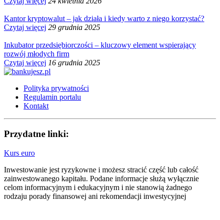
Czytaj więcej
24 kwietnia 2026
Kantor kryptowalut – jak działa i kiedy warto z niego korzystać?
Czytaj więcej
29 grudnia 2025
Inkubator przedsiębiorczości – kluczowy element wspierający
rozwój młodych firm
Czytaj więcej
16 grudnia 2025
Polityka prywatności
Regulamin portalu
Kontakt
Przydatne linki:
Kurs euro
Inwestowanie jest ryzykowne i możesz stracić część lub całość
zainwestowanego kapitału. Podane informacje służą wyłącznie
celom informacyjnym i edukacyjnym i nie stanowią żadnego
rodzaju porady finansowej ani rekomendacji inwestycyjnej