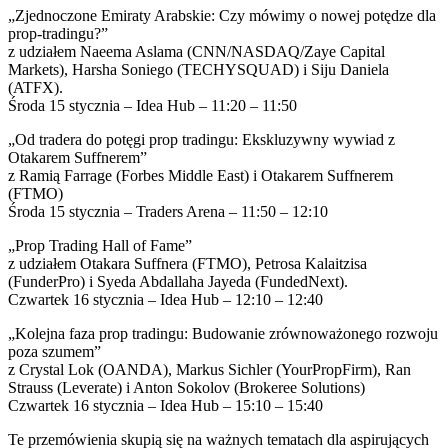
„Zjednoczone Emiraty Arabskie: Czy mówimy o nowej potędze dla
prop-tradingu?”
z udziałem Naeema Aslama (CNN/NASDAQ/Zaye Capital
Markets), Harsha Soniego (TECHYSQUAD) i Siju Daniela
(ATFX).
Środa 15 stycznia – Idea Hub – 11:20 – 11:50
„Od tradera do potęgi prop tradingu: Ekskluzywny wywiad z
Otakarem Suffnerem”
z Ramią Farrage (Forbes Middle East) i Otakarem Suffnerem
(FTMO)
Środa 15 stycznia – Traders Arena – 11:50 – 12:10
„Prop Trading Hall of Fame”
z udziałem Otakara Suffnera (FTMO), Petrosa Kalaitzisa
(FunderPro) i Syeda Abdallaha Jayeda (FundedNext).
Czwartek 16 stycznia – Idea Hub – 12:10 – 12:40
„Kolejna faza prop tradingu: Budowanie zrównoważonego rozwoju
poza szumem”
z Crystal Lok (OANDA), Markus Sichler (YourPropFirm), Ran
Strauss (Leverate) i Anton Sokolov (Brokeree Solutions)
Czwartek 16 stycznia – Idea Hub – 15:10 – 15:40
Te przemówienia skupią się na ważnych tematach dla aspirujących