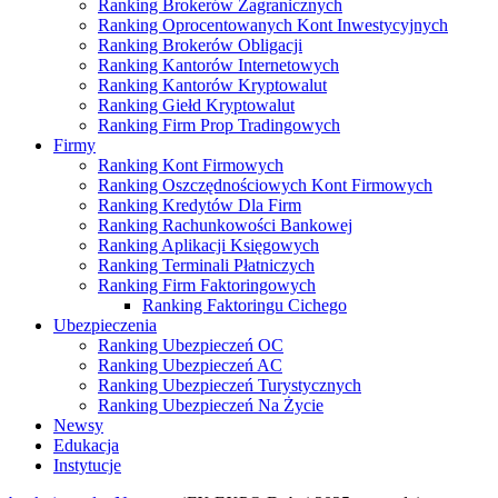
Ranking Brokerów Zagranicznych
Ranking Oprocentowanych Kont Inwestycyjnych
Ranking Brokerów Obligacji
Ranking Kantorów Internetowych
Ranking Kantorów Kryptowalut
Ranking Giełd Kryptowalut
Ranking Firm Prop Tradingowych
Firmy
Ranking Kont Firmowych
Ranking Oszczędnościowych Kont Firmowych
Ranking Kredytów Dla Firm
Ranking Rachunkowości Bankowej
Ranking Aplikacji Księgowych
Ranking Terminali Płatniczych
Ranking Firm Faktoringowych
Ranking Faktoringu Cichego
Ubezpieczenia
Ranking Ubezpieczeń OC
Ranking Ubezpieczeń AC
Ranking Ubezpieczeń Turystycznych
Ranking Ubezpieczeń Na Życie
Newsy
Edukacja
Instytucje