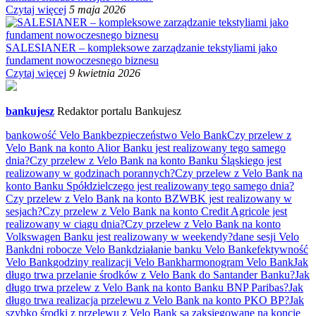
Czytaj więcej
5 maja 2026
SALESIANER – kompleksowe zarządzanie tekstyliami jako
fundament nowoczesnego biznesu
Czytaj więcej
9 kwietnia 2026
bankujesz
Redaktor portalu Bankujesz
bankowość Velo Bank
bezpieczeństwo Velo Bank
Czy przelew z
Velo Bank na konto Alior Banku jest realizowany tego samego
dnia?
Czy przelew z Velo Bank na konto Banku Śląskiego jest
realizowany w godzinach porannych?
Czy przelew z Velo Bank na
konto Banku Spółdzielczego jest realizowany tego samego dnia?
Czy przelew z Velo Bank na konto BZWBK jest realizowany w
sesjach?
Czy przelew z Velo Bank na konto Credit Agricole jest
realizowany w ciągu dnia?
Czy przelew z Velo Bank na konto
Volkswagen Banku jest realizowany w weekendy?
dane sesji Velo
Bank
dni robocze Velo Bank
działanie banku Velo Bank
efektywność
Velo Bank
godziny realizacji Velo Bank
harmonogram Velo Bank
Jak
długo trwa przelanie środków z Velo Bank do Santander Banku?
Jak
długo trwa przelew z Velo Bank na konto Banku BNP Paribas?
Jak
długo trwa realizacja przelewu z Velo Bank na konto PKO BP?
Jak
szybko środki z przelewu z Velo Bank są zaksięgowane na koncie