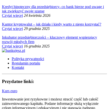
Kredyt hipoteczny dla przedsiębiorcy- co bank bierze pod uwagę i
jak zwiększyć swoje szanse
Czytaj więcej
24 kwietnia 2026
Kantor kryptowalut – jak działa i kiedy warto z niego korzystać?
Czytaj więcej
29 grudnia 2025
Inkubator przedsiębiorczości – kluczowy element wspierający
rozwój młodych firm
Czytaj więcej
16 grudnia 2025
Polityka prywatności
Regulamin portalu
Kontakt
Przydatne linki:
Kurs euro
Inwestowanie jest ryzykowne i możesz stracić część lub całość
zainwestowanego kapitału. Podane informacje służą wyłącznie
celom informacyjnym i edukacyjnym i nie stanowią żadnego