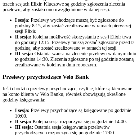
trzech sesjach Elixir. Kluczowe są godziny zgłoszenia zlecenia
przelewu, aby zostało ono uwzględnione w danej sesji:
I sesja:
Przelewy wychodzące muszą być zgłoszone do
godziny 8:15, aby zostać zrealizowane w ramach pierwszej
sesji Elixir.
II sesja:
Kolejna możliwość skorzystania z sesji Elixir trwa
do godziny 12:15. Przelewy muszą zostać zgłoszone przed tą
godziną, aby zostać zrealizowane w ramach tej sesji.
III sesja:
Ostatnia szansa na zlecenie przelewu w danym dniu
to godzina 14:30. Zlecenia zgłoszone po tej godzinie zostaną
zrealizowane w kolejnym dniu roboczym.
Przelewy przychodzące
Velo Bank
Jeśli chodzi o przelewy przychodzące, czyli te, które są kierowane
na konto klienta w Velo Banku, również obowiązują określone
godziny księgowania:
I sesja:
Przelewy przychodzące są księgowane po godzinie
10:00.
II sesja:
Kolejna sesja rozpoczyna się po godzinie 14:00.
III sesja:
Ostatnia sesja księgowania przelewów
przychodzących rozpoczyna się po godzinie 17:00.