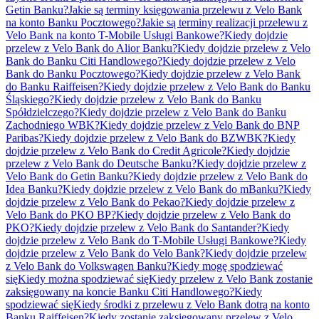
Getin Banku?
Jakie są terminy księgowania przelewu z Velo Bank
na konto Banku Pocztowego?
Jakie są terminy realizacji przelewu z
Velo Bank na konto T-Mobile Usługi Bankowe?
Kiedy dojdzie
przelew z Velo Bank do Alior Banku?
Kiedy dojdzie przelew z Velo
Bank do Banku Citi Handlowego?
Kiedy dojdzie przelew z Velo
Bank do Banku Pocztowego?
Kiedy dojdzie przelew z Velo Bank
do Banku Raiffeisen?
Kiedy dojdzie przelew z Velo Bank do Banku
Śląskiego?
Kiedy dojdzie przelew z Velo Bank do Banku
Spółdzielczego?
Kiedy dojdzie przelew z Velo Bank do Banku
Zachodniego WBK?
Kiedy dojdzie przelew z Velo Bank do BNP
Paribas?
Kiedy dojdzie przelew z Velo Bank do BZWBK?
Kiedy
dojdzie przelew z Velo Bank do Credit Agricole?
Kiedy dojdzie
przelew z Velo Bank do Deutsche Banku?
Kiedy dojdzie przelew z
Velo Bank do Getin Banku?
Kiedy dojdzie przelew z Velo Bank do
Idea Banku?
Kiedy dojdzie przelew z Velo Bank do mBanku?
Kiedy
dojdzie przelew z Velo Bank do Pekao?
Kiedy dojdzie przelew z
Velo Bank do PKO BP?
Kiedy dojdzie przelew z Velo Bank do
PKO?
Kiedy dojdzie przelew z Velo Bank do Santander?
Kiedy
dojdzie przelew z Velo Bank do T-Mobile Usługi Bankowe?
Kiedy
dojdzie przelew z Velo Bank do Velo Bank?
Kiedy dojdzie przelew
z Velo Bank do Volkswagen Banku?
Kiedy mogę spodziewać
się
Kiedy można spodziewać się
Kiedy przelew z Velo Bank zostanie
zaksięgowany na koncie Banku Citi Handlowego?
Kiedy
spodziewać się
Kiedy środki z przelewu z Velo Bank dotrą na konto
Banku Raiffeisen?
Kiedy zostanie zaksięgowany przelew z Velo