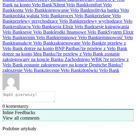
Bank na konto Velo Bank?
klient Velo Bank
komfort Velo
Bank
konta Velo Bank
księgowanie Velo Bank
polityka banku Velo
Bank
polska waluta Velo Bank
proces Velo Bank
przelane Velo
Bank
przelewy przychodzące Velo Bank
przelewy wychodzące Velo
Bank
realizacja Velo Bank
sesja Elixir Velo Bank
sesje księgowania
Velo Bank
sesje Velo Bank
środki finansowe Velo Bank
System Elixir
Velo Bank
termin Velo Bank
terminowe Velo Bank
terminowość Velo
Bank
transakcje Velo Bank
zaksięgowane Velo Bank
że przelew z
Velo Bank dotrze na konto BNP Paribas?
że przelew z Velo Bank
dotrze na konto Idea Banku?
że przelew z Velo Bank zostanie
zaksięgowany na koncie Banku Zachodniego WBK?
że przelew z
Velo Bank zostanie zaksięgowany na koncie Deutsche Banku?
zgłoszenie Velo Bank
zlecenie Velo Bank
złotówki Velo Bank
0
komentarzy
Inline Feedbacks
View all comments
Podobne artykuły