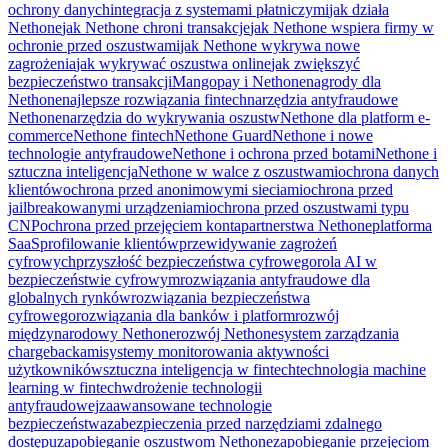
ochrony danych
integracja z systemami płatniczymi
jak działa
Nethone
jak Nethone chroni transakcje
jak Nethone wspiera firmy w
ochronie przed oszustwami
jak Nethone wykrywa nowe
zagrożenia
jak wykrywać oszustwa online
jak zwiększyć
bezpieczeństwo transakcji
Mangopay i Nethone
nagrody dla
Nethone
najlepsze rozwiązania fintech
narzędzia antyfraudowe
Nethone
narzędzia do wykrywania oszustw
Nethone dla platform e-
commerce
Nethone fintech
Nethone Guard
Nethone i nowe
technologie antyfraudowe
Nethone i ochrona przed botami
Nethone i
sztuczna inteligencja
Nethone w walce z oszustwami
ochrona danych
klientów
ochrona przed anonimowymi sieciami
ochrona przed
jailbreakowanymi urządzeniami
ochrona przed oszustwami typu
CNP
ochrona przed przejęciem konta
partnerstwa Nethone
platforma
SaaS
profilowanie klientów
przewidywanie zagrożeń
cyfrowych
przyszłość bezpieczeństwa cyfrowego
rola AI w
bezpieczeństwie cyfrowym
rozwiązania antyfraudowe dla
globalnych rynków
rozwiązania bezpieczeństwa
cyfrowego
rozwiązania dla banków i platform
rozwój
międzynarodowy Nethone
rozwój Nethone
system zarządzania
chargebackami
systemy monitorowania aktywności
użytkowników
sztuczna inteligencja w fintech
technologia machine
learning w fintech
wdrożenie technologii
antyfraudowej
zaawansowane technologie
bezpieczeństwa
zabezpieczenia przed narzędziami zdalnego
dostępu
zapobieganie oszustwom Nethone
zapobieganie przejęciom