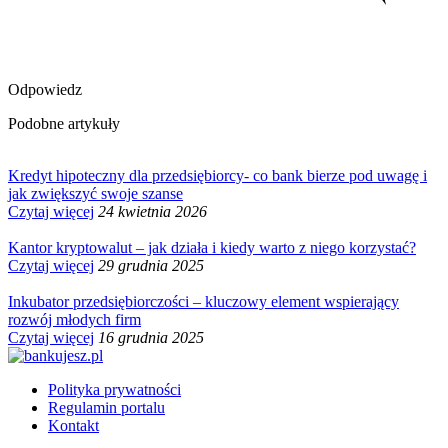
Odpowiedz
Podobne artykuły
Kredyt hipoteczny dla przedsiębiorcy- co bank bierze pod uwagę i
jak zwiększyć swoje szanse
Czytaj więcej
24 kwietnia 2026
Kantor kryptowalut – jak działa i kiedy warto z niego korzystać?
Czytaj więcej
29 grudnia 2025
Inkubator przedsiębiorczości – kluczowy element wspierający
rozwój młodych firm
Czytaj więcej
16 grudnia 2025
Polityka prywatności
Regulamin portalu
Kontakt