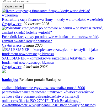
Zapisz mnie
Restrukturyzacja finansowa firmy – kiedy warto działać wcześniej?
Czytaj więcej
29 czerwca 2026
Pośrednik kredytowy po odmowie w banku – co możesz zrobić,
zamiast składać kolejne wnioski?
Czytaj więcej
5 maja 2026
SALESIANER – kompleksowe zarządzanie tekstyliami jako
fundament nowoczesnego biznesu
Czytaj więcej
9 kwietnia 2026
bankujesz
Redaktor portalu Bankujesz
analiza i blokowanie ryzyk oszustw
analiza ponad 5000
parametrów
analiza zachowań użytkowników
bezpieczeństwo
cyfrowe dla e-commerce
Bezpieczeństwo transakcji
online
certyfikacja ISO 27001
FinTech Breakthrough
Award
innowacje w wykrywaniu oszustw
innowacyjne metody