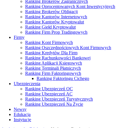
Ranking Brokerów Zagranicznych
Ranking Oprocentowanych Kont Inwestycyjnych
Ranking Brokerów Obligacji
Ranking Kantorów Internetowych
Ranking Kantorów Kryptowalut
Ranking Giełd Kryptowalut
Ranking Firm Prop Tradingowych
Firmy
Ranking Kont Firmowych
Ranking Oszczędnościowych Kont Firmowych
Ranking Kredytów Dla Firm
Ranking Rachunkowości Bankowej
Ranking Aplikacji Księgowych
Ranking Terminali Płatniczych
Ranking Firm Faktoringowych
Ranking Faktoringu Cichego
Ubezpieczenia
Ranking Ubezpieczeń OC
Ranking Ubezpieczeń AC
Ranking Ubezpieczeń Turystycznych
Ranking Ubezpieczeń Na Życie
Newsy
Edukacja
Instytucje