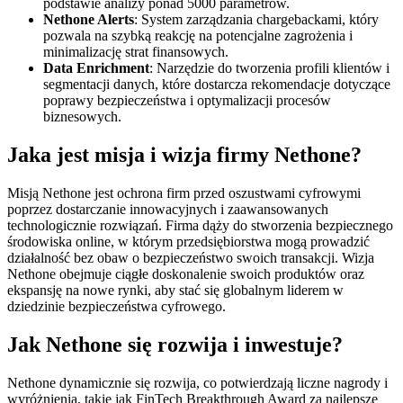
podstawie analizy ponad 5000 parametrów.
Nethone Alerts
: System zarządzania chargebackami, który
pozwala na szybką reakcję na potencjalne zagrożenia i
minimalizację strat finansowych.
Data Enrichment
: Narzędzie do tworzenia profili klientów i
segmentacji danych, które dostarcza rekomendacje dotyczące
poprawy bezpieczeństwa i optymalizacji procesów
biznesowych.
Jaka jest misja i wizja firmy Nethone?
Misją Nethone jest ochrona firm przed oszustwami cyfrowymi
poprzez dostarczanie innowacyjnych i zaawansowanych
technologicznie rozwiązań. Firma dąży do stworzenia bezpiecznego
środowiska online, w którym przedsiębiorstwa mogą prowadzić
działalność bez obaw o bezpieczeństwo swoich transakcji. Wizja
Nethone obejmuje ciągłe doskonalenie swoich produktów oraz
ekspansję na nowe rynki, aby stać się globalnym liderem w
dziedzinie bezpieczeństwa cyfrowego​.
Jak Nethone się rozwija i inwestuje?
Nethone dynamicznie się rozwija, co potwierdzają liczne nagrody i
wyróżnienia, takie jak FinTech Breakthrough Award za najlepsze