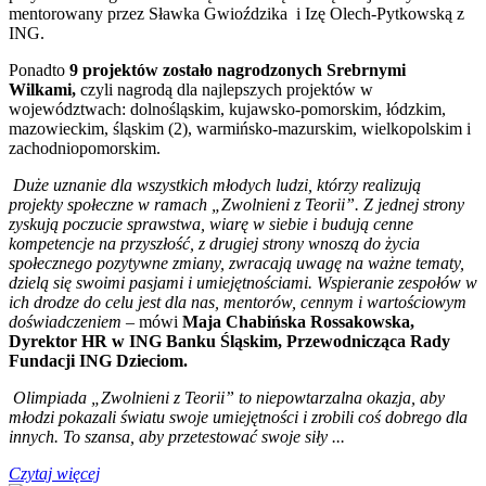
mentorowany przez Sławka Gwioździka i Izę Olech-Pytkowską z
ING.
Ponadto
9 projektów zostało nagrodzonych Srebrnymi
Wilkami,
czyli nagrodą dla najlepszych projektów w
województwach: dolnośląskim, kujawsko-pomorskim, łódzkim,
mazowieckim, śląskim (2), warmińsko-mazurskim, wielkopolskim i
zachodniopomorskim.
Duże uznanie dla wszystkich młodych ludzi, którzy realizują
projekty społeczne w ramach „Zwolnieni z Teorii”. Z jednej strony
zyskują poczucie sprawstwa, wiarę w siebie i budują cenne
kompetencje na przyszłość, z drugiej strony wnoszą do życia
społecznego pozytywne zmiany, zwracają uwagę na ważne tematy,
dzielą się swoimi pasjami i umiejętnościami. Wspieranie zespołów w
ich drodze do celu jest dla nas, mentorów, cennym i wartościowym
doświadczeniem
– mówi
Maja Chabińska Rossakowska,
Dyrektor HR w ING Banku Śląskim, Przewodnicząca Rady
Fundacji ING Dzieciom.
Olimpiada „Zwolnieni z Teorii” to niepowtarzalna okazja, aby
młodzi pokazali światu swoje umiejętności i zrobili coś dobrego dla
innych. To szansa, aby przetestować swoje siły ...
Czytaj więcej