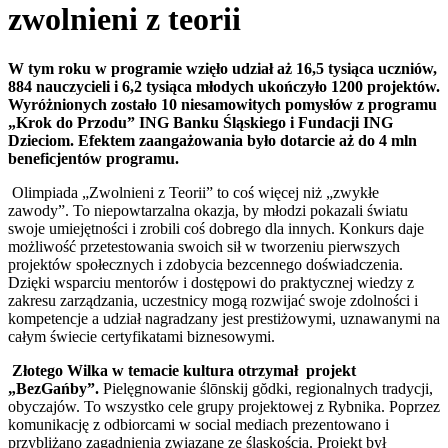
zwolnieni z teorii
W tym roku w programie wzięło udział aż 16,5 tysiąca uczniów,
884 nauczycieli i 6,2 tysiąca młodych ukończyło 1200 projektów.
Wyróżnionych zostało 10 niesamowitych pomysłów z programu
„Krok do Przodu” ING Banku Śląskiego i Fundacji ING
Dzieciom. Efektem zaangażowania było dotarcie aż do 4 mln
beneficjentów programu.
Olimpiada „Zwolnieni z Teorii” to coś więcej niż „zwykłe
zawody”. To niepowtarzalna okazja, by młodzi pokazali światu
swoje umiejętności i zrobili coś dobrego dla innych. Konkurs daje
możliwość przetestowania swoich sił w tworzeniu pierwszych
projektów społecznych i zdobycia bezcennego doświadczenia.
Dzięki wsparciu mentorów i dostępowi do praktycznej wiedzy z
zakresu zarządzania, uczestnicy mogą rozwijać swoje zdolności i
kompetencje a udział nagradzany jest prestiżowymi, uznawanymi na
całym świecie certyfikatami biznesowymi.
Złotego Wilka
w temacie kultura otrzymał projekt
„BezGańby”.
Pielęgnowanie ślōnskij gŏdki, regionalnych tradycji,
obyczajów. To wszystko cele grupy projektowej z Rybnika. Poprzez
komunikację z odbiorcami w social mediach prezentowano i
przybliżano zagadnienia związane ze śląskością. Projekt był