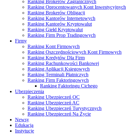
Ranking Brokerów Zagranicznych
Ranking Oprocentowanych Kont Inwestycyjnych
Ranking Brokerów Obligacji
Ranking Kantorów Internetowych
Ranking Kantorów Kryptowalut
Ranking Giełd Kryptowalut
Ranking Firm Prop Tradingowych
Firmy
Ranking Kont Firmowych
Ranking Oszczędnościowych Kont Firmowych
Ranking Kredytów Dla Firm
Ranking Rachunkowości Bankowej
Ranking Aplikacji Księgowych
Ranking Terminali Płatniczych
Ranking Firm Faktoringowych
Ranking Faktoringu Cichego
Ubezpieczenia
Ranking Ubezpieczeń OC
Ranking Ubezpieczeń AC
Ranking Ubezpieczeń Turystycznych
Ranking Ubezpieczeń Na Życie
Newsy
Edukacja
Instytucje