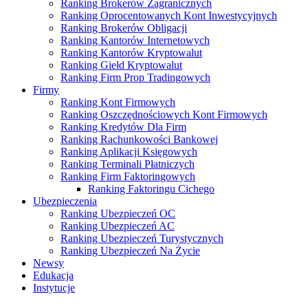
Ranking Brokerów Zagranicznych
Ranking Oprocentowanych Kont Inwestycyjnych
Ranking Brokerów Obligacji
Ranking Kantorów Internetowych
Ranking Kantorów Kryptowalut
Ranking Giełd Kryptowalut
Ranking Firm Prop Tradingowych
Firmy
Ranking Kont Firmowych
Ranking Oszczędnościowych Kont Firmowych
Ranking Kredytów Dla Firm
Ranking Rachunkowości Bankowej
Ranking Aplikacji Księgowych
Ranking Terminali Płatniczych
Ranking Firm Faktoringowych
Ranking Faktoringu Cichego
Ubezpieczenia
Ranking Ubezpieczeń OC
Ranking Ubezpieczeń AC
Ranking Ubezpieczeń Turystycznych
Ranking Ubezpieczeń Na Życie
Newsy
Edukacja
Instytucje