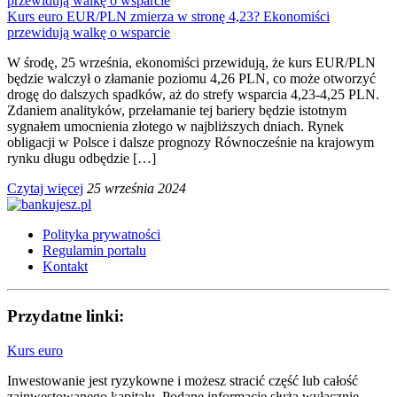
Kurs euro EUR/PLN zmierza w stronę 4,23? Ekonomiści
przewidują walkę o wsparcie
W środę, 25 września, ekonomiści przewidują, że kurs EUR/PLN
będzie walczył o złamanie poziomu 4,26 PLN, co może otworzyć
drogę do dalszych spadków, aż do strefy wsparcia 4,23-4,25 PLN.
Zdaniem analityków, przełamanie tej bariery będzie istotnym
sygnałem umocnienia złotego w najbliższych dniach. Rynek
obligacji w Polsce i dalsze prognozy Równocześnie na krajowym
rynku długu odbędzie […]
Czytaj więcej
25 września 2024
Polityka prywatności
Regulamin portalu
Kontakt
Przydatne linki:
Kurs euro
Inwestowanie jest ryzykowne i możesz stracić część lub całość
zainwestowanego kapitału. Podane informacje służą wyłącznie