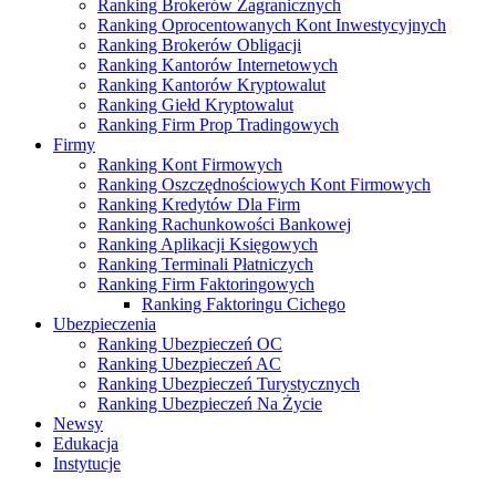
Ranking Brokerów Zagranicznych
Ranking Oprocentowanych Kont Inwestycyjnych
Ranking Brokerów Obligacji
Ranking Kantorów Internetowych
Ranking Kantorów Kryptowalut
Ranking Giełd Kryptowalut
Ranking Firm Prop Tradingowych
Firmy
Ranking Kont Firmowych
Ranking Oszczędnościowych Kont Firmowych
Ranking Kredytów Dla Firm
Ranking Rachunkowości Bankowej
Ranking Aplikacji Księgowych
Ranking Terminali Płatniczych
Ranking Firm Faktoringowych
Ranking Faktoringu Cichego
Ubezpieczenia
Ranking Ubezpieczeń OC
Ranking Ubezpieczeń AC
Ranking Ubezpieczeń Turystycznych
Ranking Ubezpieczeń Na Życie
Newsy
Edukacja
Instytucje