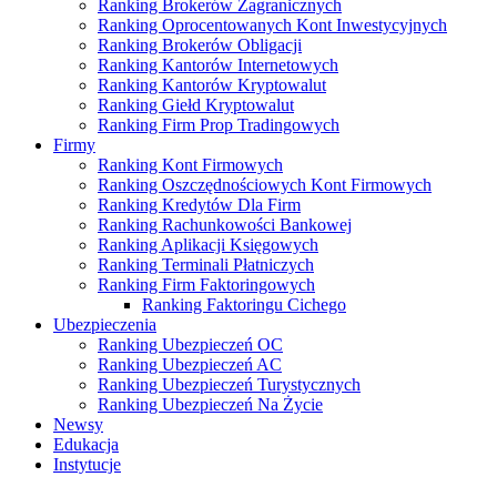
Ranking Brokerów Zagranicznych
Ranking Oprocentowanych Kont Inwestycyjnych
Ranking Brokerów Obligacji
Ranking Kantorów Internetowych
Ranking Kantorów Kryptowalut
Ranking Giełd Kryptowalut
Ranking Firm Prop Tradingowych
Firmy
Ranking Kont Firmowych
Ranking Oszczędnościowych Kont Firmowych
Ranking Kredytów Dla Firm
Ranking Rachunkowości Bankowej
Ranking Aplikacji Księgowych
Ranking Terminali Płatniczych
Ranking Firm Faktoringowych
Ranking Faktoringu Cichego
Ubezpieczenia
Ranking Ubezpieczeń OC
Ranking Ubezpieczeń AC
Ranking Ubezpieczeń Turystycznych
Ranking Ubezpieczeń Na Życie
Newsy
Edukacja
Instytucje