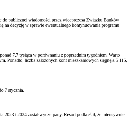
dane do publicznej wiadomości przez wiceprezesa Związku Banków
 się na decyzję w sprawie ewentualnego kontynuowania programu
 ponad 7,7 tysiąca w porównaniu z poprzednim tygodniem. Warto
ym. Ponadto, liczba założonych kont mieszkaniowych sięgnęła 5 115,
o 7 stycznia.
a 2023 i 2024 został wyczerpany. Resort podkreślił, że intensywnie