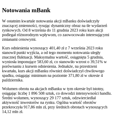
Notowania mBank
W ostatnim kwartale notowania akcji mBanku doświadczyły
znaczącej zmienności, rysując dynamiczny obraz na tle wydarzeń
rynkowych. Od 8 września do 11 grudnia 2023 roku kurs akcji
podlegał różnorodnym wpływom, co zaowocowało interesującymi
zmianami cenowymi.
Kurs odniesienia wynoszący 401,40 zł z 7 września 2023 roku
stanowił punkt wyjścia, a od tego momentu notowania uległy
znacznej fluktuacji. Maksymalna wartość, osiągnięta 5 grudnia,
wyniosła imponujące 583,60 zł, co stanowiło wzrost o 39,51% w
porównaniu z kursem odniesienia. Jednakże, na przestrzeni
kwartału, kurs akcji mBanku również doświadczył chwilowego
spadku, osiągając minimum na poziomie 371,80 zł w okresie 4
października.
Wolumen obrotu na akcjach mBanku w tym okresie był istotny,
osiągając liczbę 1 896 508 sztuk, co dowodzi intensywności handlu.
Średni wolumen, wynoszący 29 177 sztuk, odzwierciedlał
aktywność inwestorów na rynku. Ogólna wartość obrotów
przekroczyła 917,86 mln zł, przy średnich obrotach wynoszących
14,12 mln zł.