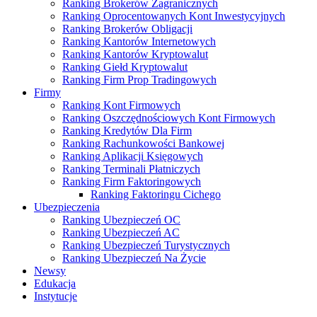
Ranking Brokerów Zagranicznych
Ranking Oprocentowanych Kont Inwestycyjnych
Ranking Brokerów Obligacji
Ranking Kantorów Internetowych
Ranking Kantorów Kryptowalut
Ranking Giełd Kryptowalut
Ranking Firm Prop Tradingowych
Firmy
Ranking Kont Firmowych
Ranking Oszczędnościowych Kont Firmowych
Ranking Kredytów Dla Firm
Ranking Rachunkowości Bankowej
Ranking Aplikacji Księgowych
Ranking Terminali Płatniczych
Ranking Firm Faktoringowych
Ranking Faktoringu Cichego
Ubezpieczenia
Ranking Ubezpieczeń OC
Ranking Ubezpieczeń AC
Ranking Ubezpieczeń Turystycznych
Ranking Ubezpieczeń Na Życie
Newsy
Edukacja
Instytucje