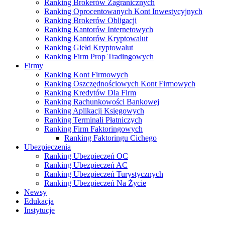
Ranking Brokerów Zagranicznych
Ranking Oprocentowanych Kont Inwestycyjnych
Ranking Brokerów Obligacji
Ranking Kantorów Internetowych
Ranking Kantorów Kryptowalut
Ranking Giełd Kryptowalut
Ranking Firm Prop Tradingowych
Firmy
Ranking Kont Firmowych
Ranking Oszczędnościowych Kont Firmowych
Ranking Kredytów Dla Firm
Ranking Rachunkowości Bankowej
Ranking Aplikacji Księgowych
Ranking Terminali Płatniczych
Ranking Firm Faktoringowych
Ranking Faktoringu Cichego
Ubezpieczenia
Ranking Ubezpieczeń OC
Ranking Ubezpieczeń AC
Ranking Ubezpieczeń Turystycznych
Ranking Ubezpieczeń Na Życie
Newsy
Edukacja
Instytucje