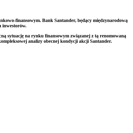
ze bankowo-finansowym. Bank Santander, będący międzynarodową
ch inwestorów.
becną sytuację na rynku finansowym związanej z tą renomowaną
kompleksowej analizy obecnej kondycji akcji Santander.