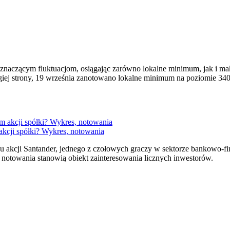
 znaczącym fluktuacjom, osiągając zarówno lokalne minimum, jak i m
ugiej strony, 19 września zanotowano lokalne minimum na poziomie 340
 akcji spółki? Wykres, notowania
nku akcji Santander, jednego z czołowych graczy w sektorze bankowo
go notowania stanowią obiekt zainteresowania licznych inwestorów.