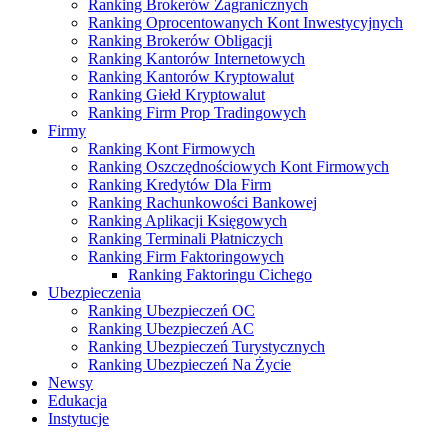
Ranking Brokerów Zagranicznych
Ranking Oprocentowanych Kont Inwestycyjnych
Ranking Brokerów Obligacji
Ranking Kantorów Internetowych
Ranking Kantorów Kryptowalut
Ranking Giełd Kryptowalut
Ranking Firm Prop Tradingowych
Firmy
Ranking Kont Firmowych
Ranking Oszczędnościowych Kont Firmowych
Ranking Kredytów Dla Firm
Ranking Rachunkowości Bankowej
Ranking Aplikacji Księgowych
Ranking Terminali Płatniczych
Ranking Firm Faktoringowych
Ranking Faktoringu Cichego
Ubezpieczenia
Ranking Ubezpieczeń OC
Ranking Ubezpieczeń AC
Ranking Ubezpieczeń Turystycznych
Ranking Ubezpieczeń Na Życie
Newsy
Edukacja
Instytucje