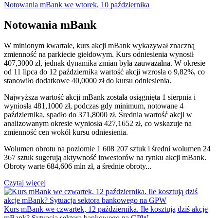
Notowania mBank we wtorek, 10 października
Notowania mBank
W minionym kwartale, kurs akcji mBank wykazywał znaczną
zmienność na parkiecie giełdowym. Kurs odniesienia wynosił
407,3000 zł, jednak dynamika zmian była zauważalna. W okresie
od 11 lipca do 12 października wartość akcji wzrosła o 9,82%, co
stanowiło dodatkowe 40,0000 zł do kursu odniesienia.
Najwyższa wartość akcji mBank została osiągnięta 1 sierpnia i
wyniosła 481,1000 zł, podczas gdy minimum, notowane 4
października, spadło do 371,8000 zł. Średnia wartość akcji w
analizowanym okresie wyniosła 427,1652 zł, co wskazuje na
zmienność cen wokół kursu odniesienia.
Wolumen obrotu na poziomie 1 608 207 sztuk i średni wolumen 24
367 sztuk sugerują aktywność inwestorów na rynku akcji mBank.
Obroty warte 684,606 mln zł, a średnie obroty...
Czytaj więcej
Kurs mBank we czwartek, 12 października. Ile kosztują dziś akcje
mBank? Sytuacja sektora bankowego na GPW