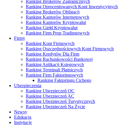
Ranking Brokerów Zagranicznych
Ranking Oprocentowanych Kont Inwestycyjnych
Ranking Brokerów Obligacji
Ranking Kantorów Internetowych
Ranking Kantorów Kryptowalut
Ranking Giełd Kryptowalut
Ranking Firm Prop Tradingowych
Firmy
Ranking Kont Firmowych
Ranking Oszczędnościowych Kont Firmowych
Ranking Kredytów Dla Firm
Ranking Rachunkowości Bankowej
Ranking Aplikacji Księgowych
Ranking Terminali Płatniczych
Ranking Firm Faktoringowych
Ranking Faktoringu Cichego
Ubezpieczenia
Ranking Ubezpieczeń OC
Ranking Ubezpieczeń AC
Ranking Ubezpieczeń Turystycznych
Ranking Ubezpieczeń Na Życie
Newsy
Edukacja
Instytucje