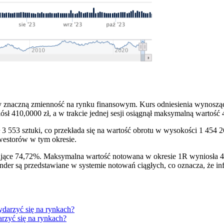
ły znaczną zmienność na rynku finansowym. Kurs odniesienia wynosz
sł 410,0000 zł, a w trakcie jednej sesji osiągnął maksymalną wartość
ósł 3 553 sztuki, co przekłada się na wartość obrotu w wysokości 1 45
nwestorów w tym okresie.
ujące 74,72%. Maksymalna wartość notowana w okresie 1R wyniosła 43
nder są przedstawiane w systemie notowań ciągłych, co oznacza, że in
arzyć się na rynkach?