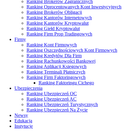
Ranking Brokerów Zagranicznych
Ranking Oprocentowanych Kont Inwestycyjnych
Ranking Brokerów Obligacji
Ranking Kantorów Internetowych
Ranking Kantorów Kryptowalut
Ranking Giełd Kryptowalut
Ranking Firm Prop Tradingowych
Firmy
Ranking Kont Firmowych
Ranking Oszczędnościowych Kont Firmowych
Ranking Kredytów Dla Firm
Ranking Rachunkowości Bankowej
Ranking Aplikacji Księgowych
Ranking Terminali Płatniczych
Ranking Firm Faktoringowych
Ranking Faktoringu Cichego
Ubezpieczenia
Ranking Ubezpieczeń OC
Ranking Ubezpieczeń AC
Ranking Ubezpieczeń Turystycznych
Ranking Ubezpieczeń Na Życie
Newsy
Edukacja
Instytucje