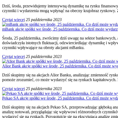
Dziś, środa, przewidujemy intensywną dynamikę na rynku finansowym, z
czynniki i wydarzenia mogą wpłynąć na obecny krajobraz rynkowy. Za
Czytaj więcej
25 października 2023
mBank akcje spółki we środę, 25 października. Co dziś może wydarz
Środa, 25 października, zwrócimy dziś uwagę na sektor bankowych, a
doświadczyła istotnych fluktuacji, odzwierciedlając dynamikę i wpł
czynniki wpływające na obroty akcjami mBanku.
Czytaj więcej
25 października 2023
Alior Bank akcje spółki we środę, 25 października. Co dziś może wy
Dziś skupimy się na akcjach Alior Banku, analizując zmienność rynk
pomoże zrozumieć, co może wydarzyć się na rynkach kapitałowych. P
Czytaj więcej
25 października 2023
Pekao SA akcje spółki we środę, 25 października. Co dziś może wyda
Dziś skupimy się na akcjach Pekao SA, przeprowadzając głęboką an
analizę notowań, przyglądając się wpływowi różnorodnych czynników 
wydarzyć się na rynkach. Przygotujcie się na ekscytującą analizę z