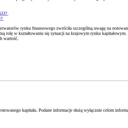
O?
obserwatorów rynku finansowego zwróciła szczególną uwagę na notow
ną rolę w kształtowaniu się sytuacji na krajowym rynku kapitałowym. W
h wartość.
westowanego kapitału. Podane informacje służą wyłącznie celom infor