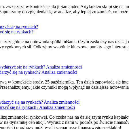
właszcza w kontekście akcji Santander. Artykuł ten skupi się na anali
praszamy do zgłębienia się w analizę, aby lepiej zrozumieć, co może 
yć się na rynkach?
 szczególnie na notowania spółki mBank. Czym zaskoczy nas dzisiaj m
ywy rynkowych sił. Odkryjmy wspólnie kluczowe punkty tego interesują
darzyć się na rynkach? Analiza zmienności
ową w kontekście środy, 25 października. Ten dzień zapowiada się in
rzeanalizujemy, jakie czynniki mogą wpłynąć na dzisiejsze notowania
rzyć się na rynkach? Analiza zmienności
alizę zmienności rynkowej. Co czeka nas na dzisiejszym rynku kapit
na dynamikę cen akcji. Wyrusz z nami w podróż po świecie finansów, 
mienności i prognozy możliwych scenariuszy finansowego spektaklu!