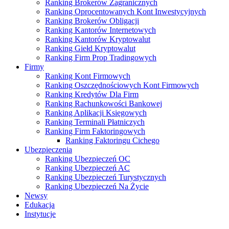
Ranking Brokerów Zagranicznych
Ranking Oprocentowanych Kont Inwestycyjnych
Ranking Brokerów Obligacji
Ranking Kantorów Internetowych
Ranking Kantorów Kryptowalut
Ranking Giełd Kryptowalut
Ranking Firm Prop Tradingowych
Firmy
Ranking Kont Firmowych
Ranking Oszczędnościowych Kont Firmowych
Ranking Kredytów Dla Firm
Ranking Rachunkowości Bankowej
Ranking Aplikacji Księgowych
Ranking Terminali Płatniczych
Ranking Firm Faktoringowych
Ranking Faktoringu Cichego
Ubezpieczenia
Ranking Ubezpieczeń OC
Ranking Ubezpieczeń AC
Ranking Ubezpieczeń Turystycznych
Ranking Ubezpieczeń Na Życie
Newsy
Edukacja
Instytucje