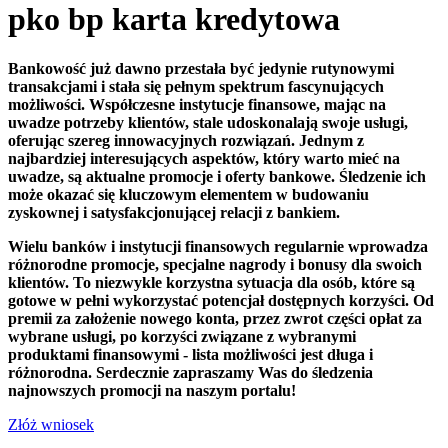
pko bp karta kredytowa
Bankowość już dawno przestała być jedynie rutynowymi
transakcjami i stała się pełnym spektrum fascynujących
możliwości. Współczesne instytucje finansowe, mając na
uwadze potrzeby klientów, stale udoskonalają swoje usługi,
oferując szereg innowacyjnych rozwiązań. Jednym z
najbardziej interesujących aspektów, który warto mieć na
uwadze, są aktualne promocje i oferty bankowe. Śledzenie ich
może okazać się kluczowym elementem w budowaniu
zyskownej i satysfakcjonującej relacji z bankiem.
Wielu banków i instytucji finansowych regularnie wprowadza
różnorodne promocje, specjalne nagrody i bonusy dla swoich
klientów. To niezwykle korzystna sytuacja dla osób, które są
gotowe w pełni wykorzystać potencjał dostępnych korzyści. Od
premii za założenie nowego konta, przez zwrot części opłat za
wybrane usługi, po korzyści związane z wybranymi
produktami finansowymi - lista możliwości jest długa i
różnorodna. Serdecznie zapraszamy Was do śledzenia
najnowszych promocji na naszym portalu!
Złóż wniosek