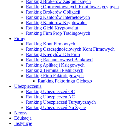
Ranking Brokerów Zagranicznych
Ranking Oprocentowanych Kont Inwestycyjnych
Ranking Brokerów Obligacji
Ranking Kantorów Internetowych
Ranking Kantorów Kryptowalut
Ranking Giełd Kryptowalut
Ranking Firm Prop Tradingowych
Firmy
Ranking Kont Firmowych
Ranking Oszczędnościowych Kont Firmowych
Ranking Kredytów Dla Firm
Ranking Rachunkowości Bankowej
Ranking Aplikacji Księgowych
Ranking Terminali Płatniczych
Ranking Firm Faktoringowych
Ranking Faktoringu Cichego
Ubezpieczenia
Ranking Ubezpieczeń OC
Ranking Ubezpieczeń AC
Ranking Ubezpieczeń Turystycznych
Ranking Ubezpieczeń Na Życie
Newsy
Edukacja
Instytucje