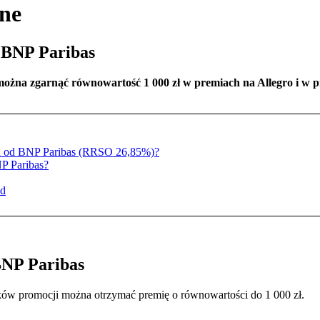
zne
 BNP Paribas
ożna zgarnąć równowartość 1 000 zł w premiach na Allegro i w 
rd od BNP Paribas (RRSO 26,85%)?
NP Paribas?
ad
BNP Paribas
ków promocji można otrzymać premię o równowartości do 1 000 zł.