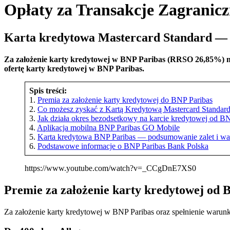
Opłaty za Transakcje Zagranic
Karta kredytowa Mastercard Standard —
Za założenie karty kredytowej w BNP Paribas (RRSO 26,85%) m
ofertę karty kredytowej w BNP Paribas.
Spis treści:
1.
Premia za założenie karty kredytowej do BNP Paribas
2.
Co możesz zyskać z Kartą Kredytową Mastercard Standa
3.
Jak działa okres bezodsetkowy na karcie kredytowej od B
4.
Aplikacja mobilna BNP Paribas GO Mobile
5.
Karta kredytowa BNP Paribas — podsumowanie zalet i w
6.
Podstawowe informacje o BNP Paribas Bank Polska
https://www.youtube.com/watch?v=_CCgDnE7XS0
Premie za założenie karty kredytowej od 
Za założenie karty kredytowej w BNP Paribas oraz spełnienie warun