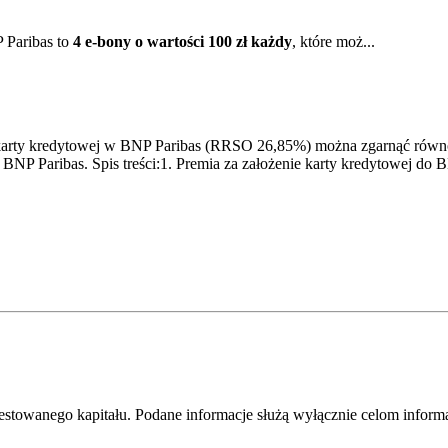
P Paribas to
4 e-bony o wartości 100 zł każdy
, które moż...
karty kredytowej w BNP Paribas (RRSO 26,85%) można zgarnąć równow
w BNP Paribas. Spis treści:1. Premia za założenie karty kredytowej d
westowanego kapitału. Podane informacje służą wyłącznie celom infor