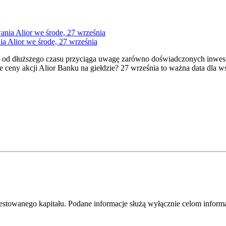
ia Alior we środę, 27 września
 od dłuższego czasu przyciąga uwagę zarówno doświadczonych inwesto
jsze ceny akcji Alior Banku na giełdzie? 27 września to ważna data dl
westowanego kapitału. Podane informacje służą wyłącznie celom infor