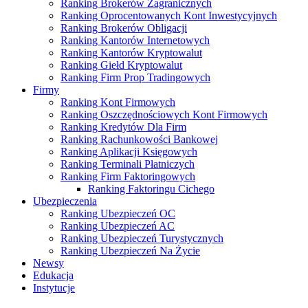
Ranking Brokerów Zagranicznych
Ranking Oprocentowanych Kont Inwestycyjnych
Ranking Brokerów Obligacji
Ranking Kantorów Internetowych
Ranking Kantorów Kryptowalut
Ranking Giełd Kryptowalut
Ranking Firm Prop Tradingowych
Firmy
Ranking Kont Firmowych
Ranking Oszczędnościowych Kont Firmowych
Ranking Kredytów Dla Firm
Ranking Rachunkowości Bankowej
Ranking Aplikacji Księgowych
Ranking Terminali Płatniczych
Ranking Firm Faktoringowych
Ranking Faktoringu Cichego
Ubezpieczenia
Ranking Ubezpieczeń OC
Ranking Ubezpieczeń AC
Ranking Ubezpieczeń Turystycznych
Ranking Ubezpieczeń Na Życie
Newsy
Edukacja
Instytucje