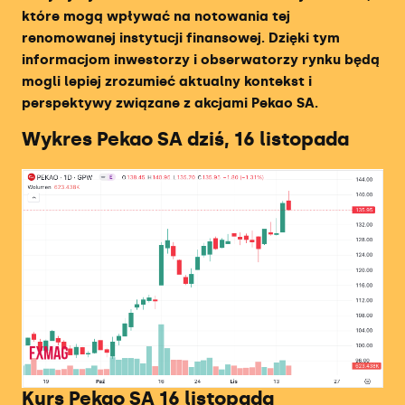
które mogą wpływać na notowania tej
Ranking Brokerów Zagranicznych
renomowanej instytucji finansowej. Dzięki tym
informacjom inwestorzy i obserwatorzy rynku będą
Ranking Oprocentowanych Kont
mogli lepiej zrozumieć aktualny kontekst i
Inwestycyjnych
perspektywy związane z akcjami Pekao SA.
Wykres Pekao SA dziś, 16 listopada
Ranking Brokerów Obligacji
Ranking Kantorów Internetowych
Ranking Kantorów Kryptowalut
Ranking Giełd Kryptowalut
Ranking Firm Prop Tradingowych
Kurs Pekao SA 16 listopada