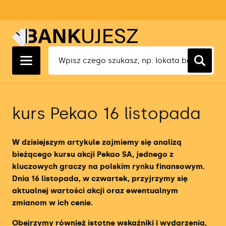
Ranking Lokat 1 Miesięcznych
Ranking Kredytów Hipotecznych
Ranking Kont Osobistych
Ranking Kont Firmowych
Ranking Faktoringu Cichego
Ranking Ubezpieczeń OC
Ranking Lokat 3 Miesięcznych
Ranking Kredytów Gotówkowych
Ranking Kont Oszczędnościowych
Ranking Oszczędnościowych Kont
Ranking Ubezpieczeń AC
Firmowych
Ranking Lokat 6 Miesięcznych
Ranking Kredytów Konsolidacyjnych
Ranking Kont Walutowych
Ranking Ubezpieczeń Turystycznych
Ranking Kredytów Dla Firm
kurs Pekao 16 listopada
Ranking Lokat 12 Miesięcznych
Ranking Kart Kredytowych
Ranking Kont Maklerskich
Ranking Ubezpieczeń Na Życie
Ranking Rachunkowości Bankowej
Ranking Pożyczek Gotówkowych
Ranking Kont Dla Młodych
W dzisiejszym artykule zajmiemy się analizą
Ranking Aplikacji Księgowych
bieżącego kursu akcji Pekao SA, jednego z
Ranking Kont Forex
kluczowych graczy na polskim rynku finansowym.
Ranking Terminali Płatniczych
Dnia 16 listopada, w czwartek, przyjrzymy się
Ranking Brokerów
aktualnej wartości akcji oraz ewentualnym
Ranking Firm Faktoringowych
zmianom w ich cenie.
Ranking brokerów ETF
Obejrzymy również istotne wskaźniki i wydarzenia,