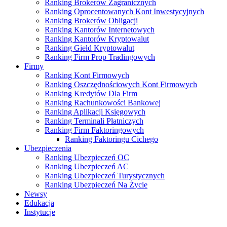
Ranking Brokerów Zagranicznych
Ranking Oprocentowanych Kont Inwestycyjnych
Ranking Brokerów Obligacji
Ranking Kantorów Internetowych
Ranking Kantorów Kryptowalut
Ranking Giełd Kryptowalut
Ranking Firm Prop Tradingowych
Firmy
Ranking Kont Firmowych
Ranking Oszczędnościowych Kont Firmowych
Ranking Kredytów Dla Firm
Ranking Rachunkowości Bankowej
Ranking Aplikacji Księgowych
Ranking Terminali Płatniczych
Ranking Firm Faktoringowych
Ranking Faktoringu Cichego
Ubezpieczenia
Ranking Ubezpieczeń OC
Ranking Ubezpieczeń AC
Ranking Ubezpieczeń Turystycznych
Ranking Ubezpieczeń Na Życie
Newsy
Edukacja
Instytucje