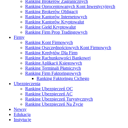
Ranking Brokerów Zagranicznych
Ranking Oprocentowanych Kont Inwestycyjnych
Ranking Brokerów Obligacji
Ranking Kantorów Internetowych
Ranking Kantorów Kryptowalut
Ranking Giełd Kryptowalut
Ranking Firm Prop Tradingowych
Firmy
Ranking Kont Firmowych
Ranking Oszczędnościowych Kont Firmowych
Ranking Kredytów Dla Firm
Ranking Rachunkowości Bankowej
Ranking Aplikacji Księgowych
Ranking Terminali Płatniczych
Ranking Firm Faktoringowych
Ranking Faktoringu Cichego
Ubezpieczenia
Ranking Ubezpieczeń OC
Ranking Ubezpieczeń AC
Ranking Ubezpieczeń Turystycznych
Ranking Ubezpieczeń Na Życie
Newsy
Edukacja
Instytucje