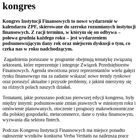
kongres
Kongres Instytucji Finansowych to nowe wydarzenie w
kalendarzu ZPF, skierowane do szeroko rozumianych instytucji
finansowych. Z racji terminu, w którym się on odbywa –
połowa grudnia każdego roku – jest wydarzeniem
podsumowującym dany rok oraz miejscem dyskusji o tym, co
czeka nas w roku nadchodzącym.
Zagadnienia poruszane w programie obejmują tematykę związaną
sektorami, które reprezentuje i integruje Związek Przedsiębiorstw
Finansowych. Agenda stworzona przez reprezentantów wielu gałęzi
rynku finansowego ma za zadanie wskazać nowe trendy rynkowe
oraz poruszyć aktualne i przyszłe problemy, z jakimi mierzymy się
na różnych polach naszych działań.
Tematami, jakie poruszano podczas pierwszej edycji kongresu, były
między innymi: podsumowanie zmian prawnych w minionym roku i
omówienie planowanych, otoczenie i prognozy makroekonomiczne
dla polskiej gospodarki, metacommerce, dane o rynku finansowym,
wyzwania dla sektora fintech.
Podczas Kongresu Instytucji Finansowych ma miejsce ponadto
ogłoszenie wyników konkursu Verba Veritatis na najlepszą pracę