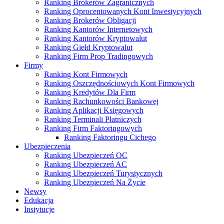
Ranking Brokerów Zagranicznych
Ranking Oprocentowanych Kont Inwestycyjnych
Ranking Brokerów Obligacji
Ranking Kantorów Internetowych
Ranking Kantorów Kryptowalut
Ranking Giełd Kryptowalut
Ranking Firm Prop Tradingowych
Firmy
Ranking Kont Firmowych
Ranking Oszczędnościowych Kont Firmowych
Ranking Kredytów Dla Firm
Ranking Rachunkowości Bankowej
Ranking Aplikacji Księgowych
Ranking Terminali Płatniczych
Ranking Firm Faktoringowych
Ranking Faktoringu Cichego
Ubezpieczenia
Ranking Ubezpieczeń OC
Ranking Ubezpieczeń AC
Ranking Ubezpieczeń Turystycznych
Ranking Ubezpieczeń Na Życie
Newsy
Edukacja
Instytucje