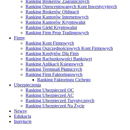
Ranking Brokerów Zagranicznych
Ranking Oprocentowanych Kont Inwestycyjnych
Ranking Brokerów Obligacji
Ranking Kantorów Internetowych
Ranking Kantorów Kryptowalut
Ranking Giełd Kryptowalut
Ranking Firm Prop Tradingowych
Firmy
Ranking Kont Firmowych
Ranking Oszczędnościowych Kont Firmowych
Ranking Kredytów Dla Firm
Ranking Rachunkowości Bankowej
Ranking Aplikacji Księgowych
Ranking Terminali Płatniczych
Ranking Firm Faktoringowych
Ranking Faktoringu Cichego
Ubezpieczenia
Ranking Ubezpieczeń OC
Ranking Ubezpieczeń AC
Ranking Ubezpieczeń Turystycznych
Ranking Ubezpieczeń Na Życie
Newsy
Edukacja
Instytucje