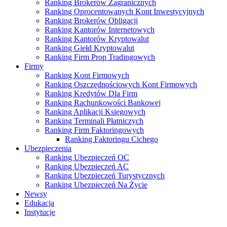
Ranking Brokerów Zagranicznych
Ranking Oprocentowanych Kont Inwestycyjnych
Ranking Brokerów Obligacji
Ranking Kantorów Internetowych
Ranking Kantorów Kryptowalut
Ranking Giełd Kryptowalut
Ranking Firm Prop Tradingowych
Firmy
Ranking Kont Firmowych
Ranking Oszczędnościowych Kont Firmowych
Ranking Kredytów Dla Firm
Ranking Rachunkowości Bankowej
Ranking Aplikacji Księgowych
Ranking Terminali Płatniczych
Ranking Firm Faktoringowych
Ranking Faktoringu Cichego
Ubezpieczenia
Ranking Ubezpieczeń OC
Ranking Ubezpieczeń AC
Ranking Ubezpieczeń Turystycznych
Ranking Ubezpieczeń Na Życie
Newsy
Edukacja
Instytucje