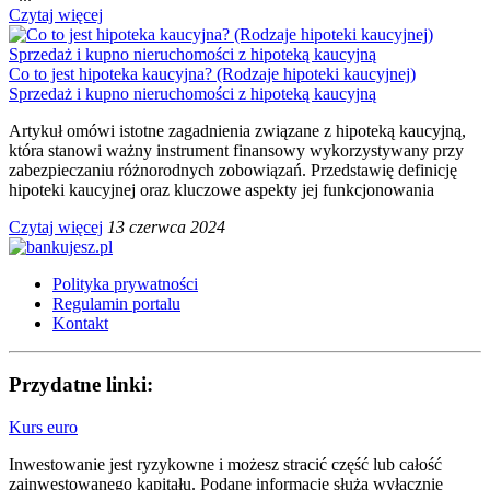
Czytaj więcej
Co to jest hipoteka kaucyjna? (Rodzaje hipoteki kaucyjnej)
Sprzedaż i kupno nieruchomości z hipoteką kaucyjną
Artykuł omówi istotne zagadnienia związane z hipoteką kaucyjną,
która stanowi ważny instrument finansowy wykorzystywany przy
zabezpieczaniu różnorodnych zobowiązań. Przedstawię definicję
hipoteki kaucyjnej oraz kluczowe aspekty jej funkcjonowania
Czytaj więcej
13 czerwca 2024
Polityka prywatności
Regulamin portalu
Kontakt
Przydatne linki:
Kurs euro
Inwestowanie jest ryzykowne i możesz stracić część lub całość
zainwestowanego kapitału. Podane informacje służą wyłącznie