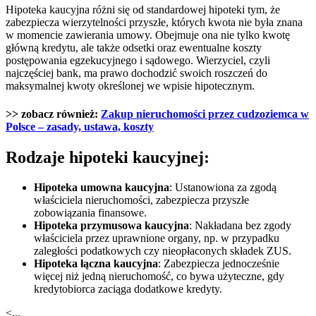
Hipoteka kaucyjna różni się od standardowej hipoteki tym, że
zabezpiecza wierzytelności przyszłe, których kwota nie była znana
w momencie zawierania umowy. Obejmuje ona nie tylko kwotę
główną kredytu, ale także odsetki oraz ewentualne koszty
postępowania egzekucyjnego i sądowego. Wierzyciel, czyli
najczęściej bank, ma prawo dochodzić swoich roszczeń do
maksymalnej kwoty określonej we wpisie hipotecznym.
>> zobacz również:
Zakup nieruchomości przez cudzoziemca w
Polsce – zasady, ustawa, koszty
Rodzaje hipoteki kaucyjnej:
Hipoteka umowna kaucyjna
: Ustanowiona za zgodą
właściciela nieruchomości, zabezpiecza przyszłe
zobowiązania finansowe.
Hipoteka przymusowa kaucyjna
: Nakładana bez zgody
właściciela przez uprawnione organy, np. w przypadku
zaległości podatkowych czy nieopłaconych składek ZUS.
Hipoteka łączna kaucyjna
: Zabezpiecza jednocześnie
więcej niż jedną nieruchomość, co bywa użyteczne, gdy
kredytobiorca zaciąga dodatkowe kredyty.
<...