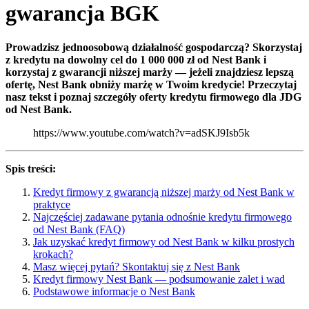
gwarancja BGK
Prowadzisz jednoosobową działalność gospodarczą? Skorzystaj
z kredytu na dowolny cel do 1 000 000 zł od Nest Bank i
korzystaj z gwarancji niższej marży — jeżeli znajdziesz lepszą
ofertę, Nest Bank obniży marżę w Twoim kredycie!
Przeczytaj
nasz tekst i poznaj szczegóły oferty kredytu firmowego dla JDG
od Nest Bank.
https://www.youtube.com/watch?v=adSKJ9Isb5k
Spis treści:
Kredyt firmowy z gwarancją niższej marży od Nest Bank w
praktyce
Najczęściej zadawane pytania odnośnie kredytu firmowego
od Nest Bank (FAQ)
Jak uzyskać kredyt firmowy od Nest Bank w kilku prostych
krokach?
Masz więcej pytań? Skontaktuj się z Nest Bank
Kredyt firmowy Nest Bank — podsumowanie zalet i wad
Podstawowe informacje o Nest Bank