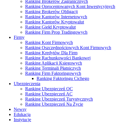
Ranking Brokerów Zagranicznych
Ranking Oprocentowanych Kont Inwestycyjnych
Ranking Brokerów Obligacji
Ranking Kantorów Internetowych
Ranking Kantorów Kryptowalut
Ranking Giełd Kryptowalut
Ranking Firm Prop Tradingowych
Firmy
Ranking Kont Firmowych
Ranking Oszczędnościowych Kont Firmowych
Ranking Kredytów Dla Firm
Ranking Rachunkowości Bankowej
Ranking Aplikacji Księgowych
Ranking Terminali Płatniczych
Ranking Firm Faktoringowych
Ranking Faktoringu Cichego
Ubezpieczenia
Ranking Ubezpieczeń OC
Ranking Ubezpieczeń AC
Ranking Ubezpieczeń Turystycznych
Ranking Ubezpieczeń Na Życie
Newsy
Edukacja
Instytucje