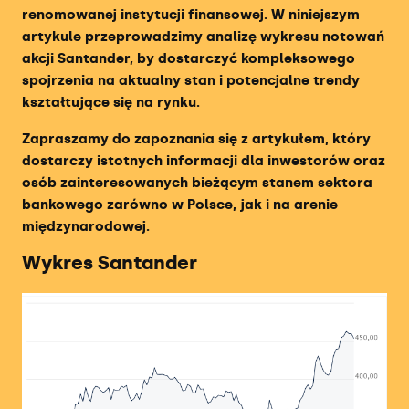
renomowanej instytucji finansowej. W niniejszym
Ranking Brokerów Zagranicznych
artykule przeprowadzimy analizę wykresu notowań
akcji Santander, by dostarczyć kompleksowego
Ranking Oprocentowanych Kont
spojrzenia na aktualny stan i potencjalne trendy
Inwestycyjnych
kształtujące się na rynku.
Ranking Brokerów Obligacji
Zapraszamy do zapoznania się z artykułem, który
dostarczy istotnych informacji dla inwestorów oraz
osób zainteresowanych bieżącym stanem sektora
Ranking Kantorów Internetowych
bankowego zarówno w Polsce, jak i na arenie
międzynarodowej.
Ranking Kantorów Kryptowalut
Wykres Santander
Ranking Giełd Kryptowalut
Ranking Firm Prop Tradingowych