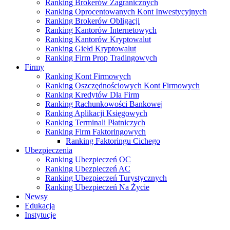
Ranking Brokerów Zagranicznych
Ranking Oprocentowanych Kont Inwestycyjnych
Ranking Brokerów Obligacji
Ranking Kantorów Internetowych
Ranking Kantorów Kryptowalut
Ranking Giełd Kryptowalut
Ranking Firm Prop Tradingowych
Firmy
Ranking Kont Firmowych
Ranking Oszczędnościowych Kont Firmowych
Ranking Kredytów Dla Firm
Ranking Rachunkowości Bankowej
Ranking Aplikacji Księgowych
Ranking Terminali Płatniczych
Ranking Firm Faktoringowych
Ranking Faktoringu Cichego
Ubezpieczenia
Ranking Ubezpieczeń OC
Ranking Ubezpieczeń AC
Ranking Ubezpieczeń Turystycznych
Ranking Ubezpieczeń Na Życie
Newsy
Edukacja
Instytucje