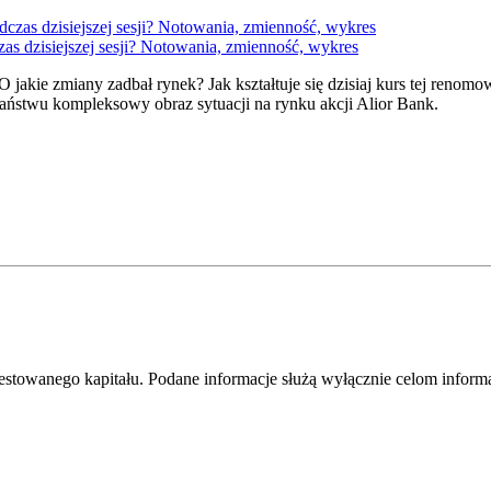
as dzisiejszej sesji? Notowania, zmienność, wykres
 jakie zmiany zadbał rynek? Jak kształtuje się dzisiaj kurs tej renom
aństwu kompleksowy obraz sytuacji na rynku akcji Alior Bank.
westowanego kapitału. Podane informacje służą wyłącznie celom infor