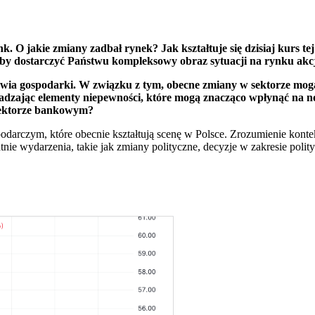
k. O jakie zmiany zadbał rynek? Jak kształtuje się dzisiaj kurs t
aby dostarczyć Państwu kompleksowy obraz sytuacji na rynku akcj
owia gospodarki. W związku z tym, obecne zmiany w sektorze mog
dzając elementy niepewności, które mogą znacząco wpłynąć na no
sektorze bankowym?
odarczym, które obecnie kształtują scenę w Polsce. Zrozumienie ko
nie wydarzenia, takie jak zmiany polityczne, decyzje w zakresie polit