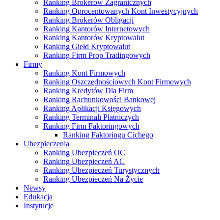
Ranking Brokerów Zagranicznych
Ranking Oprocentowanych Kont Inwestycyjnych
Ranking Brokerów Obligacji
Ranking Kantorów Internetowych
Ranking Kantorów Kryptowalut
Ranking Giełd Kryptowalut
Ranking Firm Prop Tradingowych
Firmy
Ranking Kont Firmowych
Ranking Oszczędnościowych Kont Firmowych
Ranking Kredytów Dla Firm
Ranking Rachunkowości Bankowej
Ranking Aplikacji Księgowych
Ranking Terminali Płatniczych
Ranking Firm Faktoringowych
Ranking Faktoringu Cichego
Ubezpieczenia
Ranking Ubezpieczeń OC
Ranking Ubezpieczeń AC
Ranking Ubezpieczeń Turystycznych
Ranking Ubezpieczeń Na Życie
Newsy
Edukacja
Instytucje