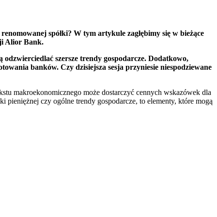
ej renomowanej spółki? W tym artykule zagłębimy się w bieżące
i Alior Bank.
ą odzwierciedlać szersze trendy gospodarcze. Dodatkowo,
towania banków. Czy dzisiejsza sesja przyniesie niespodziewane
ntekstu makroekonomicznego może dostarczyć cennych wskazówek dla
yki pieniężnej czy ogólne trendy gospodarcze, to elementy, które mogą