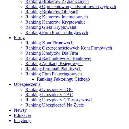
Ranking Brokerów Zagranicznych
Ranking Oprocentowanych Kont Inwestycyjnych
Ranking Brokerów Obligacji
Ranking Kantorów Internetowych
Ranking Kantorów Kryptowalut
Ranking Giełd Kryptowalut
Ranking Firm Prop Tradingowych
Firmy
Ranking Kont Firmowych
Ranking Oszczędnościowych Kont Firmowych
Ranking Kredytów Dla Firm
Ranking Rachunkowości Bankowej
Ranking Aplikacji Księgowych
Ranking Terminali Płatniczych
Ranking Firm Faktoringowych
Ranking Faktoringu Cichego
Ubezpieczenia
Ranking Ubezpieczeń OC
Ranking Ubezpieczeń AC
Ranking Ubezpieczeń Turystycznych
Ranking Ubezpieczeń Na Życie
Newsy
Edukacja
Instytucje