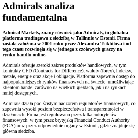
Admirals analiza
fundamentalna
Admiral Markets, znany również jako Admirals, to globalna
platforma tradingowa z siedzibą w Tallinnie w Estonii. Firma
została założona w 2001 roku przez Alexandra Tsikhilova i od
tego czasu rozwinęła się w jednego z czołowych graczy na
rynku handlu online.
Admirals oferuje szeroki zakres produktów handlowych, w tym
kontrakty CFD (Contracts for Difference), waluty (forex), indeksy,
metale, energie oraz akcje i obligacje. Platforma zapewnia dostęp do
najpopularniejszych rynków finansowych na świecie, umożliwiając
klientom handel zarówno na wielkich giełdach, jak i na rynkach
mniej dostępnych.
Admirals działa pod ścisłym nadzorem regulatorów finansowych, co
zapewnia wysoki poziom bezpieczeństwa i transparentności w
działaniach. Firma jest regulowana przez kilka autorytetów
finansowych, w tym przez brytyjską Financial Conduct Authority
(FCA) oraz przez odpowiednie organy w Estonii, gdzie znajduje się
główna siedziba.